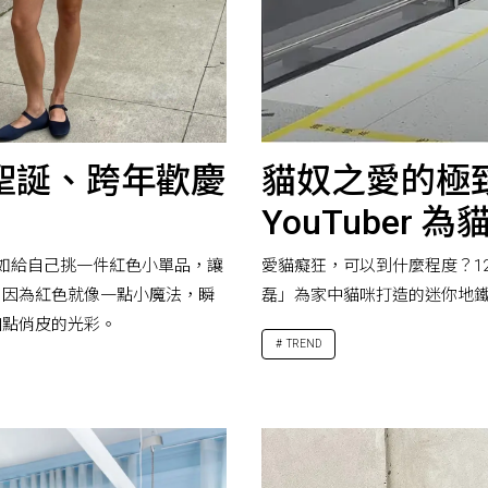
聖誕、跨年歡慶
貓奴之愛的極
YouTuber
不如給自己挑一件紅色小單品，讓
愛貓癡狂，可以到什麼程度？12 
，因為紅色就像一點小魔法，瞬
磊」為家中貓咪打造的迷你地
加點俏皮的光彩。
TREND