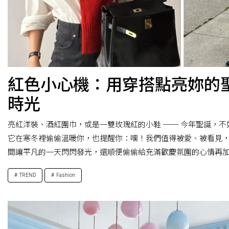
紅色小心機：用穿搭點亮妳的
時光
亮紅洋裝、酒紅圍巾，或是一雙玫瑰紅的小鞋 ── 今年聖誕，
它在寒冬裡偷偷溫暖你，也提醒你：嘿！我們值得被愛、被看見
間讓平凡的一天閃閃發光，還順便偷偷給充滿歡慶氛圍的心情再
TREND
Fashion