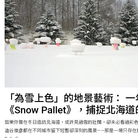
「為雪上色」的地景藝術： 一
《Snow Pallet》，捕捉北
如果你曾在冬日造訪北海道，或許見過雪的壯闊，卻未必看過彩
澁谷俊彦都在不同城市留下短暫卻深刻的風景——那是一場只存在於