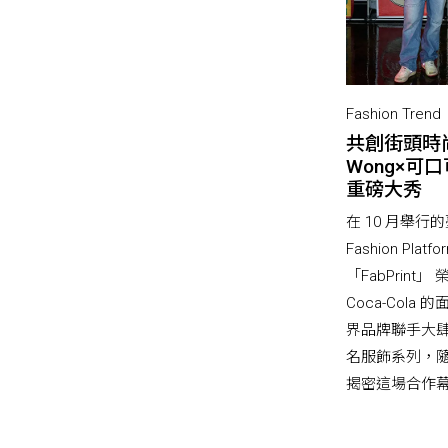
Fashion Tr
共創街頭時尚
Wong×可口可
重磅大秀
在 10 月舉行的
Fashion Pl
「FabPrint」 
Coca-Col
界品牌聯手大
名服飾系列，
揭密這場合作