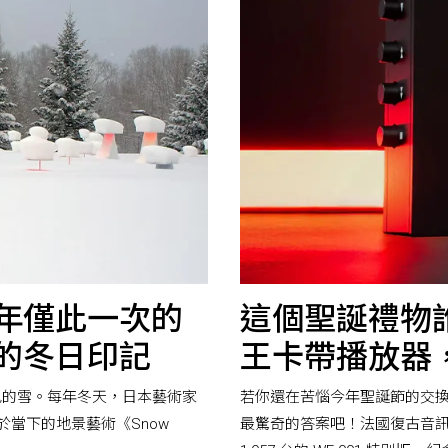
年僅此一次的
這個聖誕禮物
海道的冬日印記
王卡帶播放器，全
色的雪。每年冬天，日本藝術家
若你還在苦惱今年聖誕節的交換禮物
當下的地景藝術《Snow
最驚奇的答案吧！法國復古音訊品牌 