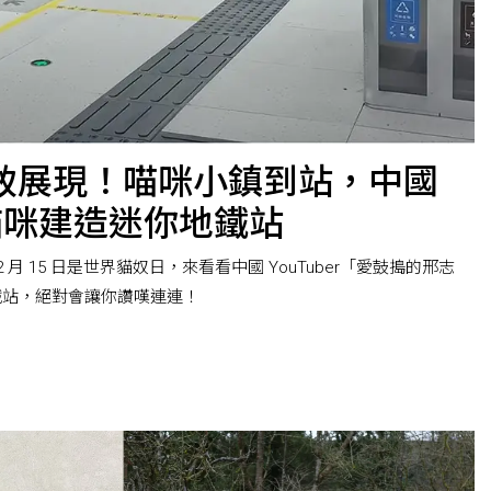
致展現！喵咪小鎮到站，中國
 為貓咪建造迷你地鐵站
月 15 日是世界貓奴日，來看看中國 YouTuber「愛鼓搗的邢志
鐵站，絕對會讓你讚嘆連連！