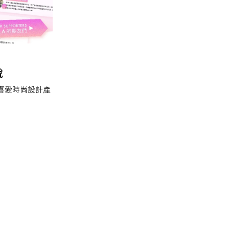
說
喜愛時尚設計產
』