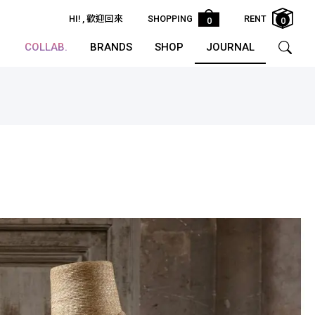
HI!
, 歡迎回來
SHOPPING
RENT
0
0
COLLAB.
BRANDS
SHOP
JOURNAL