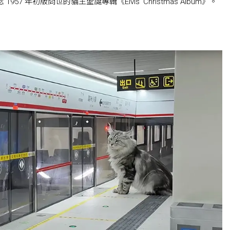
念 1957 年初版問世的貓王聖誕專輯《Elvis’ Christmas Album》。