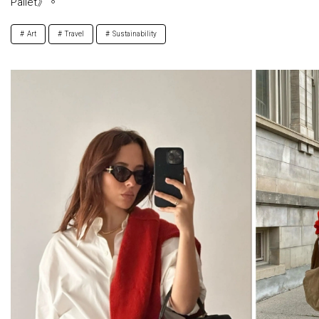
Pallet》。
Art
Travel
Sustainability