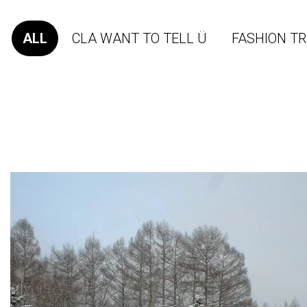
ALL
CLA WANT TO TELL Ü
FASHION 