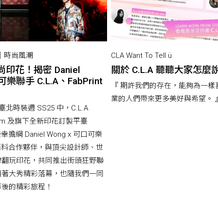
end｜時尚風潮
CLA Want To Tell ü
印花！揭密 Daniel
關於 C.L.A 聽聽大家怎麼
樂聯手 C.L.A、FabPrint
『 期許我們的存在，能夠為一樣
業的人們帶來更多美好與希望。 
臺北時裝週 SS25 中，C.L.A
atform 及旗下全新印花訂製平臺
榮幸擔綱 Daniel Wong x 可口可樂
a 的面料合作夥伴，與頂尖設計師、世
肆翻玩印花，共同推出街頭狂野聯
隨著大秀精彩落幕，也隨我們一同
幕後的精彩旅程！