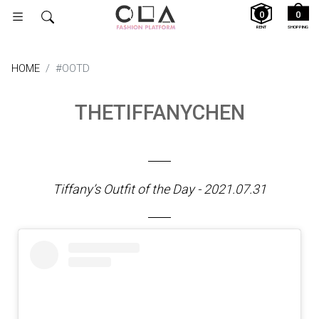
0
0
RENT
SHOPPING
HOME
#OOTD
THETIFFANYCHEN
Tiffany’s Outfit of the Day - 2021.07.31