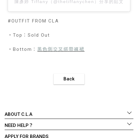
陳彥婷 Tiffany（@thetiffanychen）分享的貼文
#OUTFIT FROM CLA
・Top：Sold Out
・Bottom：
黑色側交叉綁帶褲裙
Back
ABOUT C.L.A
NEED HELP？
APPLY FOR BRANDS