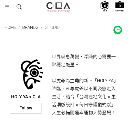
0
0
RENT
SHOPPING
HOME
BRANDS
STUDIO
世界瞬息萬變，浮躁的心需要一
點穩定能量。
以虎爺為主角的新IP「HOLY YA」
降臨，６尊虎爺以不同姿態走入
生活，結合「台灣在地文化 × 生
HOLY YA x CLA
活潮感設計 × 每日守護儀式感」
Follow
人生必備開運幸運物大勢登場！