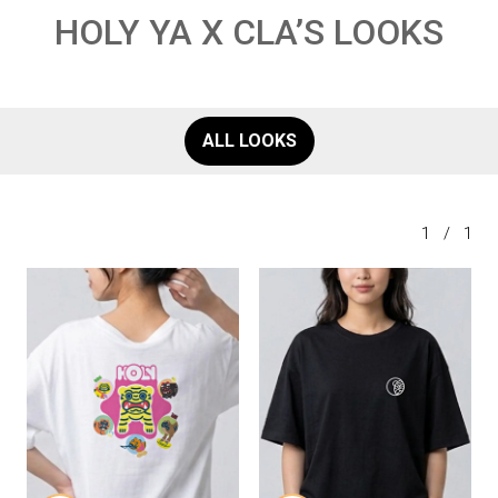
HOLY YA X CLA’S LOOKS
ALL LOOKS
1
/
1