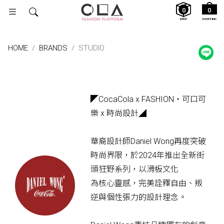
0
0
RENT
SHOPPING
HOME
BRANDS
STUDIO
◤CocaCola x FASHION・可口可
樂 x 時尚設計◢
華裔設計師Daniel Wong再度突破
時尚界限，於2024年推出全新街
頭狂野系列，以滑板文化
為核心靈感，完美詮釋自由、叛
逆與個性張力的設計理念。