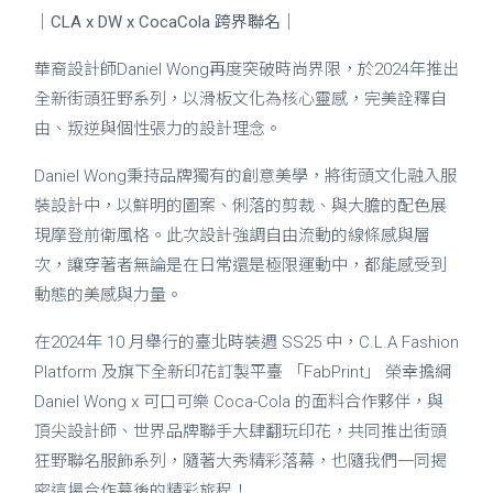
｜CLA x DW x CocaCola 跨界聯名｜
華裔設計師Daniel Wong再度突破時尚界限，於2024年推出
全新街頭狂野系列，以滑板文化為核心靈感，完美詮釋自
由、叛逆與個性張力的設計理念。
Daniel Wong秉持品牌獨有的創意美學，將街頭文化融入服
裝設計中，以鮮明的圖案、俐落的剪裁、與大膽的配色展
現摩登前衛風格。此次設計強調自由流動的線條感與層
次，讓穿著者無論是在日常還是極限運動中，都能感受到
動態的美感與力量。
在2024年 10 月舉行的臺北時裝週 SS25 中，C.L.A Fashion
Platform 及旗下全新印花訂製平臺 「FabPrint」 榮幸擔綱
Daniel Wong x 可口可樂 Coca-Cola 的面料合作夥伴，與
頂尖設計師、世界品牌聯手大肆翻玩印花，共同推出街頭
狂野聯名服飾系列，隨著大秀精彩落幕，也隨我們一同揭
密這場合作幕後的精彩旅程！