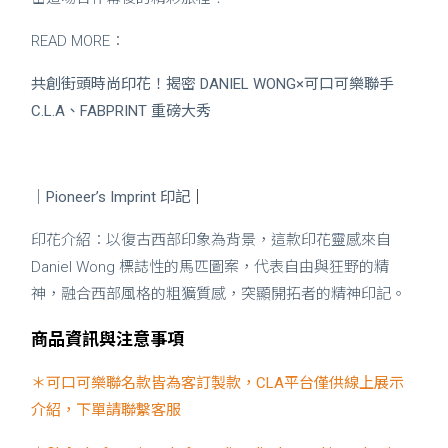
READ MORE：
共創街頭時尚印花！揭密 DANIEL WONG×可口可樂聯手
C.L.A、FABPRINT 重磅大秀
｜Pioneer’s Imprint 印記
｜
印花介紹：以復古西部印象為背景，這款印花靈感來自
Daniel Wong 標誌性的馬匹圖案，代表自由與狂野的精
神，融合西部風格的粗獷質感，突顯開拓者的精神印記。
商品資訊與注意事項
＊可口可樂聯名款皆為客訂製款，CLA平台僅供線上展示
介紹，下單請聯繫客服