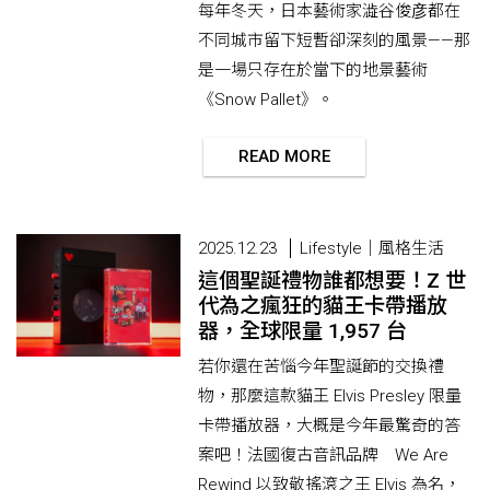
每年冬天，日本藝術家澁谷俊彦都在
不同城市留下短暫卻深刻的風景——那
是一場只存在於當下的地景藝術
《Snow Pallet》。
READ MORE
2025.12.23
Lifestyle｜風格生活
這個聖誕禮物誰都想要！Z 世
代為之瘋狂的貓王卡帶播放
器，全球限量 1,957 台
若你還在苦惱今年聖誕節的交換禮
物，那麼這款貓王 Elvis Presley 限量
卡帶播放器，大概是今年最驚奇的答
案吧！法國復古音訊品牌 We Are
Rewind 以致敬搖滾之王 Elvis 為名，