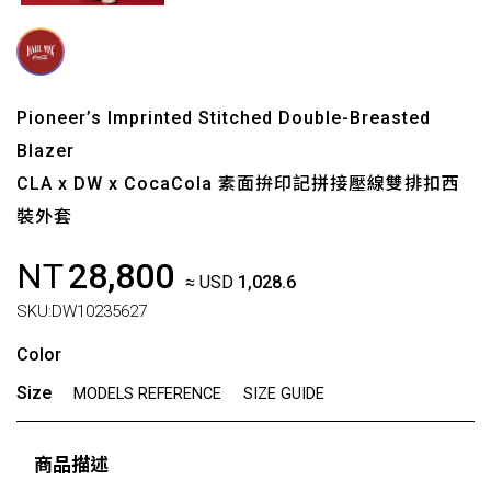
Pioneer’s Imprinted Stitched Double-Breasted
Blazer
CLA x DW x CocaCola 素面拚印記拼接壓線雙排扣西
裝外套
NT
28,800
≈ USD
1,028.6
SKU:
DW10235627
Color
Size
MODELS REFERENCE
SIZE GUIDE
商品描述