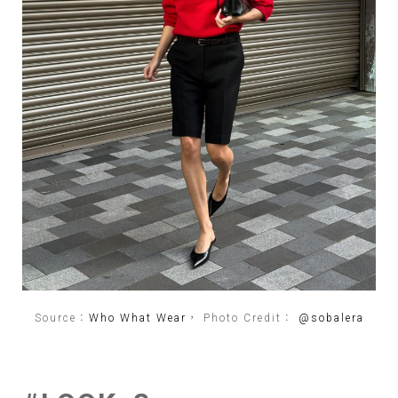
Source：
Who What Wear
， Photo Credit：
@sobalera