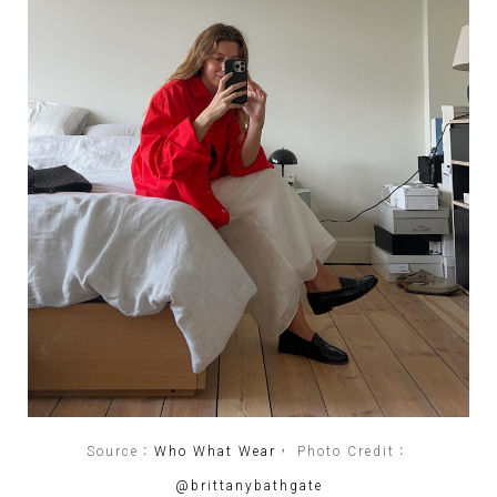
Source：
Who What Wear
， Photo Credit：
@brittanybathgate