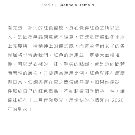
Credit：
@annelauremais
看完這一系列的紅色靈感，真心覺得紅色之所以迷
人，是因為無論刻意或不經意，它總是替整個冬季添
上亮度與一種精神上的儀式感，而這些時尚女子的各
異風格也告訴我們，紅色的運用並一定要大面積堆
疊，可以是衣襬的一抹、鞋尖的點綴、或是透紗間若
隱若現的層次，只要適當運用比例，紅色就能在節慶
與日常、低調與存在感之間演繹無礙。如果你還缺一
件屬於自己的紅色單品，不妨趁這個季節挑一件，讓
這抹紅在十二月伴你發光，用愉快的心情迎向 2026
年的到來！