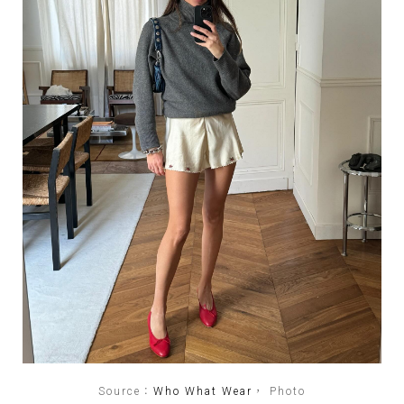
Source：
Who What Wear
， Photo