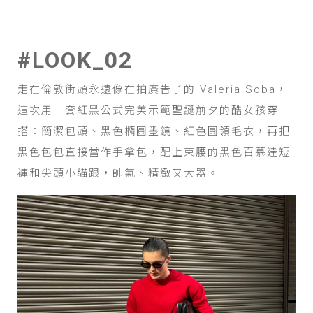
#LOOK_02
走在倫敦街頭永遠像在拍廣告子的 Valeria Soba，
這次用一套紅黑公式完美示範聖誕前夕的酷女孩穿
搭：簡潔包頭、黑色橢圓墨鏡、紅色圓領毛衣，再把
黑色包包直接當作手拿包，配上束腰的黑色百慕達短
褲和尖頭小貓跟，帥氣、精緻又大器。