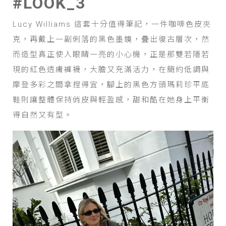
#LOOK_3
Lucy Williams 這套十分值得筆記，一件咖啡色皮夾
克，再戴上一副俐落的黑色墨鏡，疊出復古層次，然
而造型真正使人眼睛一亮的小心機，正是那雙若隱若
現的紅色透膚褲襪，大膽又充滿活力，在簡約低調與
摩登多彩之間拿捏得宜，腳上的黑色方頭瑪莉珍平底
鞋則讓整體保持俏皮與輕盈感，甜和酷在她身上平衡
得自然又有型。