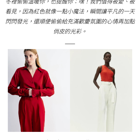
冬裡偷偷溫暖你，也提醒你：嘿！我們值得被愛、被
看見，因為紅色就像一點小魔法，瞬間讓平凡的一天
閃閃發光，還順便偷偷給充滿歡慶氛圍的心情再加點
俏皮的光彩。