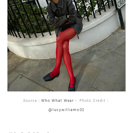
Source：
Who What Wear
， Photo Credit：
@lucywilliams02