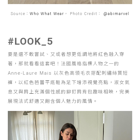
Source：
Who What Wear
， Photo Credit：
@abimarvel
#LOOK_5
要是還不敢嘗試、又或者想更低調地將紅色融入穿
著，那就看看這套吧！法國風格指標人物之一的
Anne-Laure Mais 以灰色高領毛衣搭配刺繡絲質短
褲，以紅色芭蕾平底鞋為足下增添視覺亮點，淑女氣
息又與肩上充滿個性感的鉚釘肩背包趣味相映，完美
展現法式舒適又飽含個人魅力的風情。