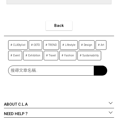
Back
CLAStylist
OOTD
TREND
Lifestyle
Design
Art
Event
Exhibition
Travel
Fashion
Sustainability
ABOUT C.L.A
NEED HELP？