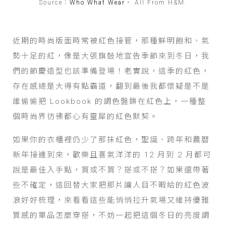
Source：
Who What Wear
， All From H&M.
近期的時尚版面時常被紅色接管，那種鮮明飽和、氣
勢十足的紅，像是大張旗鼓地宣告季節來到冬日，我
們的節慶造型也該準備登場！老實說，這季的紅色，
存在感總是大得有點霸道，翻到最後我都懷疑是不是
誰偷偷把 Lookbook 的調色盤鎖在紅色上，一種整
個時尚界彷彿都心有靈犀的紅色默契。
如果你的衣櫃裡仍少了那抹紅色，聖誕、跨年和農曆
新年接連到來，歡樂且喜氣洋洋的 12 月到 2 月都可
說是最佳入手點，買或不買？搭或不搭？如果還帶著
些不確定，這回替大家把那片讓人目不暇給的紅色波
浪好好梳理，來看看這些能悄悄拉升氣場又維持優雅
質感的單品怎麼穿搭，不妨一起把這個冬日的亮度調