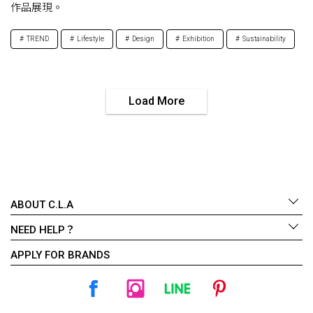
作品展現。
TREND
Lifestyle
Design
Exhibition
Sustainability
Load More
ABOUT C.L.A
NEED HELP？
APPLY FOR BRANDS