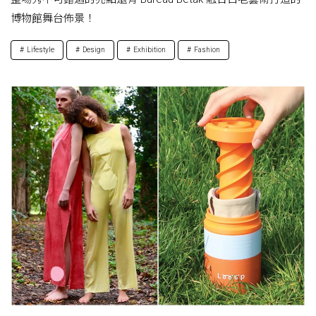
博物館舞台佈景！
Lifestyle
Design
Exhibition
Fashion