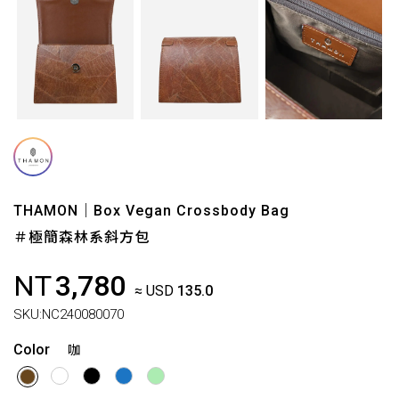
THAMON｜Box Vegan Crossbody Bag
＃極簡森林系斜方包
NT
3,780
≈ USD
135.0
SKU:
NC240080070
Color
咖