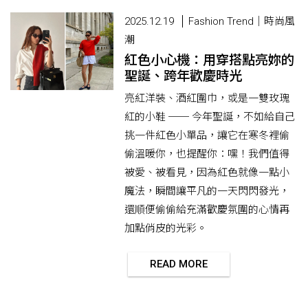
2025.12.19
Fashion Trend｜時尚風
潮
紅色小心機：用穿搭點亮妳的
聖誕、跨年歡慶時光
亮紅洋裝、酒紅圍巾，或是一雙玫瑰
紅的小鞋 ── 今年聖誕，不如給自己
挑一件紅色小單品，讓它在寒冬裡偷
偷溫暖你，也提醒你：嘿！我們值得
被愛、被看見，因為紅色就像一點小
魔法，瞬間讓平凡的一天閃閃發光，
還順便偷偷給充滿歡慶氛圍的心情再
加點俏皮的光彩。
READ MORE