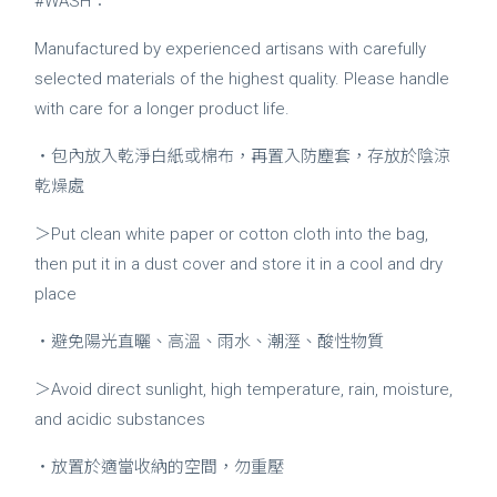
#WASH：
Manufactured by experienced artisans with carefully
selected materials of the highest quality. Please handle
with care for a longer product life.
・包內放入乾淨白紙或棉布，再置入防塵套，存放於陰涼
乾燥處
＞Put clean white paper or cotton cloth into the bag,
then put it in a dust cover and store it in a cool and dry
place
・避免陽光直曬、高溫、雨水、潮溼、酸性物質
＞Avoid direct sunlight, high temperature, rain, moisture,
and acidic substances
・放置於適當收納的空間，勿重壓