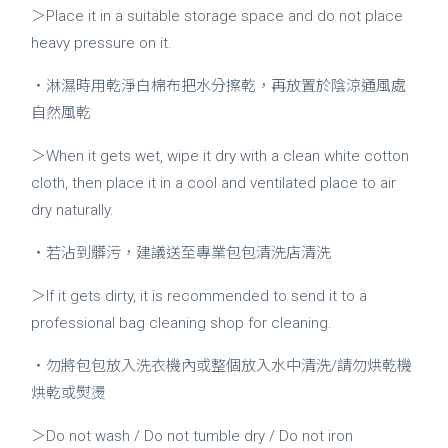
＞Place it in a suitable storage space and do not place
heavy pressure on it.
・淋濕時用乾淨白棉布把水分擦乾，再放置於陰涼通風處
自然風乾
＞When it gets wet, wipe it dry with a clean white cotton
cloth, then place it in a cool and ventilated place to air
dry naturally.
・若沾到髒污，建議送至專業包包清洗店清洗
＞If it gets dirty, it is recommended to send it to a
professional bag cleaning shop for cleaning.
・勿將包包放入洗衣機內或整個放入水中清洗/請勿烘乾機
烘乾或熨燙
＞Do not wash / Do not tumble dry / Do not iron