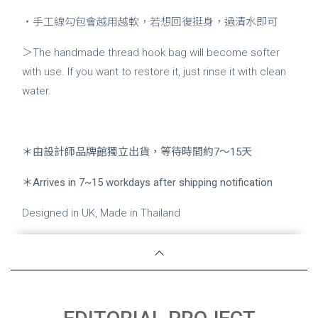
・手工線勾包會越用越軟，若想回復挺身，過清水即可
＞The handmade thread hook bag will become softer
with use. If you want to restore it, just rinse it with clean
water.
＊由設計師品牌館獨立出貨，等待時間約7～15天
＊Arrives in 7~15 workdays after shipping notification
Designed in UK, Made in Thailand