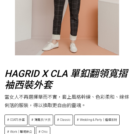
HAGRID X CLA 單釦翻領寬摺
袖西裝外套
當女人不再選擇華而不實，套上風格幹練、色彩柔和、線條
俐落的服裝，得以換取更自由的靈魂。
COATS 外套
薄風衣/大衣
Classic
Wedding & Party｜婚禮派對
Work｜職場辦公
Chic