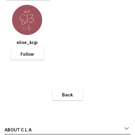
elise_krjp
Follow
Back
ABOUT C.L.A