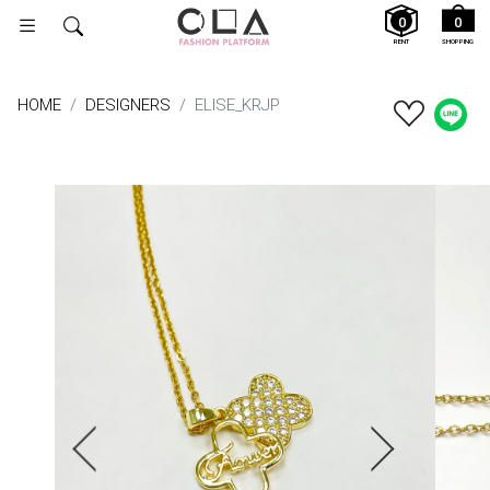
0
0
RENT
SHOPPING
HOME
DESIGNERS
ELISE_KRJP