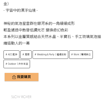
金）
- 宇宙中的漂浮仙境 -
神秘的氣泡星雲群在銀河系的一角緩緩成形
輕盈通透中散發低調光芒 變換奇幻色彩
本系列以金屬質感結合天然水晶、半寶石、手工琉璃氣泡描
繪這動人的一幕
ACC 配件
耳環
Wedding & Party｜婚禮派對
Work｜職場辦公
Outdoor｜戶外生活
我要購買