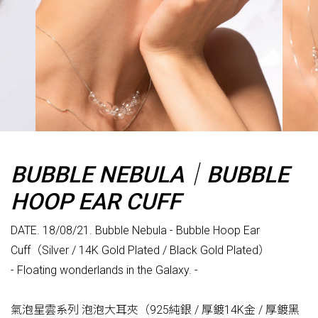
BUBBLE NEBULA｜BUBBLE
HOOP EAR CUFF
DATE. 18/08/21. Bubble Nebula - Bubble Hoop Ear
Cuff（Silver / 14K Gold Plated / Black Gold Plated）
- Floating wonderlands in the Galaxy. -
氣泡星雲系列 泡泡大耳夾（925純銀 / 厚鍍14K金 / 厚鍍黑