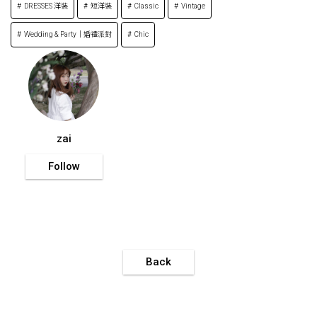
DRESSES 洋裝
短洋裝
Classic
Vintage
Wedding & Party｜婚禮派對
Chic
zai
Follow
Back