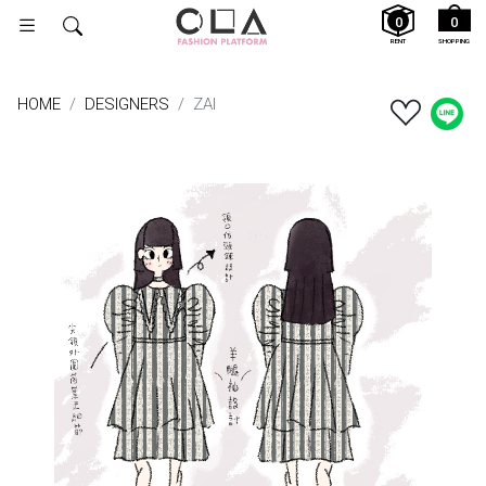
0
0
RENT
SHOPPING
HOME
DESIGNERS
ZAI