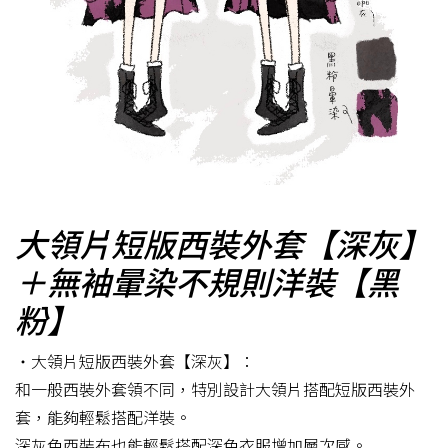
大領片短版西裝外套【深灰】
＋無袖暈染不規則洋裝【黑
粉】
・大領片短版西裝外套【深灰】：
和一般西裝外套領不同，特別設計大領片搭配短版西裝外
套，能夠輕鬆搭配洋裝。
深灰色西裝布也能輕鬆搭配深色衣服增加層次感。