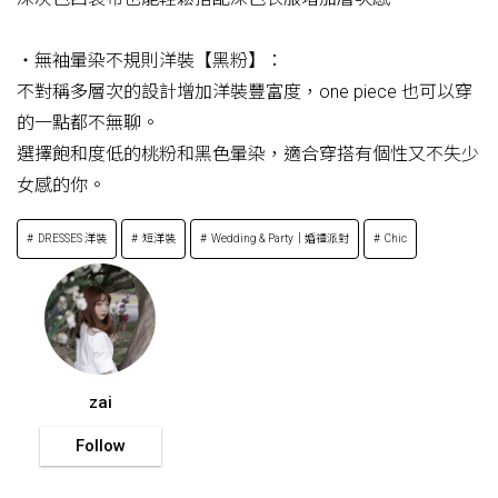
・無袖暈染不規則洋裝【黑粉】：
不對稱多層次的設計增加洋裝豐富度，one piece 也可以穿
的一點都不無聊。
選擇飽和度低的桃粉和黑色暈染，適合穿搭有個性又不失少
女感的你。
DRESSES 洋裝
短洋裝
Wedding & Party｜婚禮派對
Chic
zai
Follow