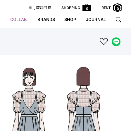
HI!
, 歡迎回來
SHOPPING
RENT
0
0
COLLAB.
BRANDS
SHOP
JOURNAL