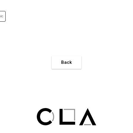
ic
Back