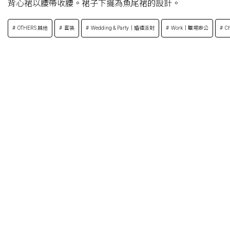
背心裙以腰帶收腰。裙子下擺為魚尾裙的設計。
OTHERS 其他
套裝
Wedding & Party｜婚禮派對
Work｜職場辦公
Ch