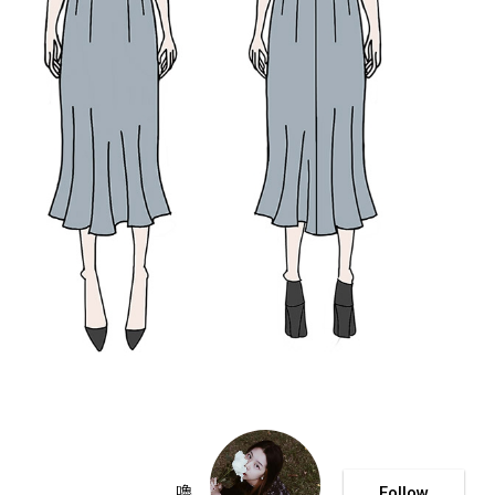
嚕
Follow