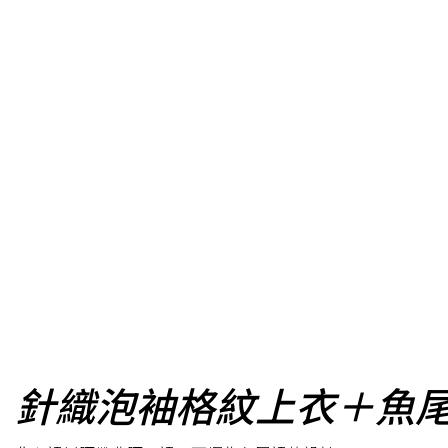
針織泡袖格紋上衣＋魚