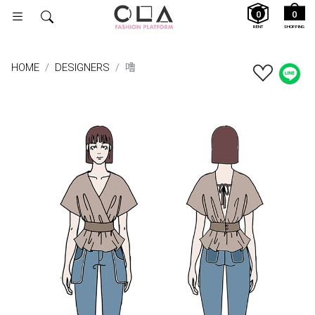
0
0
RENT
SHOPPING
HOME
DESIGNERS
嚕