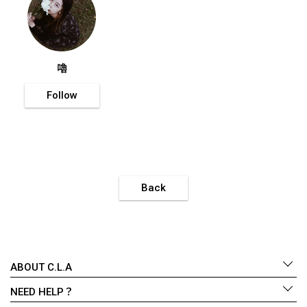
嚕
Follow
Back
ABOUT C.L.A
NEED HELP？