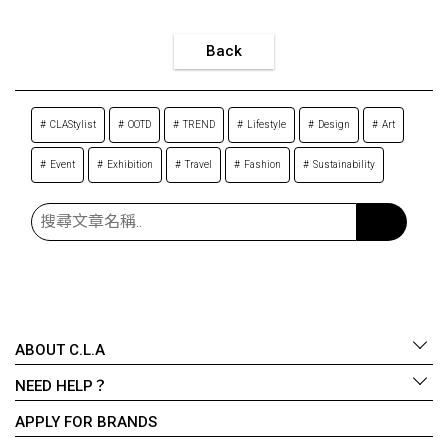
Back
CLAStylist
OOTD
TREND
Lifestyle
Design
Art
Event
Exhibition
Travel
Fashion
Sustainability
ABOUT C.L.A
NEED HELP？
APPLY FOR BRANDS