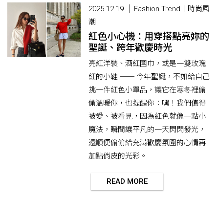
2025.12.19
Fashion Trend｜時尚風
潮
紅色小心機：用穿搭點亮妳的
聖誕、跨年歡慶時光
亮紅洋裝、酒紅圍巾，或是一雙玫瑰
紅的小鞋 ── 今年聖誕，不如給自己
挑一件紅色小單品，讓它在寒冬裡偷
偷溫暖你，也提醒你：嘿！我們值得
被愛、被看見，因為紅色就像一點小
魔法，瞬間讓平凡的一天閃閃發光，
還順便偷偷給充滿歡慶氛圍的心情再
加點俏皮的光彩。
READ MORE