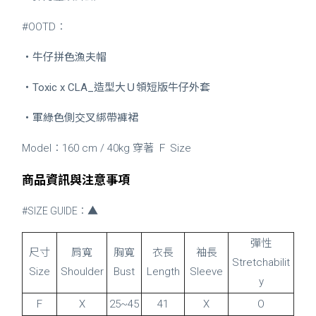
#OOTD：
・
牛仔拼色漁夫帽
・
Toxic x CLA_造型大Ｕ領短版牛仔外套
・
軍綠色側交叉綁帶褲裙
Model：160 cm / 40kg 穿著 Ｆ Size
商品資訊與注意事項
▲
#SIZE GUIDE：
彈性
尺寸
肩寬
胸寬
衣長
袖長
Stretchabilit
Size
Shoulder
Bust
Length
Sleeve
y
F
X
25~45
41
X
O