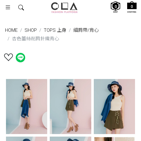
0
0
RENT
SHOPPING
HOME
SHOP
TOPS 上身
細肩帶/背⼼
杏色蕾絲削肩針織背心