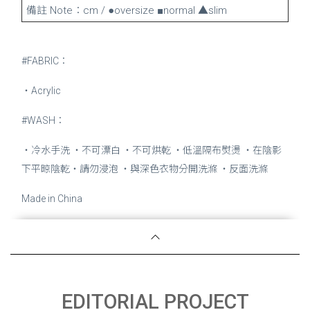
備註 Note：cm / ●oversize ■normal ▲slim
#FABRIC：
・Acrylic
#WASH：
・冷水手洗 ・不可漂白 ・不可烘乾 ・低溫隔布熨燙 ・在陰影
下平晾陰乾・請勿浸泡 ・與深色衣物分開洗滌 ・反面洗滌
Made in China
EDITORIAL PROJECT