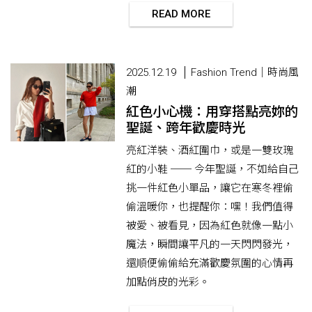
READ MORE
2025.12.19
Fashion Trend｜時尚風
潮
紅色小心機：用穿搭點亮妳的
聖誕、跨年歡慶時光
亮紅洋裝、酒紅圍巾，或是一雙玫瑰
紅的小鞋 ── 今年聖誕，不如給自己
挑一件紅色小單品，讓它在寒冬裡偷
偷溫暖你，也提醒你：嘿！我們值得
被愛、被看見，因為紅色就像一點小
魔法，瞬間讓平凡的一天閃閃發光，
還順便偷偷給充滿歡慶氛圍的心情再
加點俏皮的光彩。