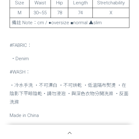
Size
Waist
Hip
Length
Stretchability
M
30~55
78
74
X
備註 Note：cm / ●oversize ■normal ▲slim
#FABRIC：
・Denim
#WASH：
・冷水手洗 ・不可漂白 ・不可烘乾 ・低溫隔布熨燙 ・在
陰影下平晾陰乾・請勿浸泡 ・與深色衣物分開洗滌 ・反面
洗滌
Made in China