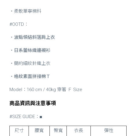
・柔軟單寧棉料
#OOTD：
・
波點領結斜落肩上衣
・
日系蕾絲織邊襯衫
・簡約細紋針織上衣
・
格紋素面拼接棉Ｔ
Model：160 cm / 40kg 穿著 Ｆ Size
商品資訊與注意事項
#SIZE GUIDE：■
尺寸
腰寬
臀寬
衣長
彈性