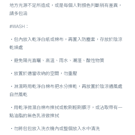
地方光源不足所造成，或是每個人對顏色判斷稍有差異，
請多包涵
#WASH：
・包內放入乾淨白紙或棉布，再置入防塵套，存放於陰涼
乾燥處
・避免陽光直曬、高溫、雨水、潮溼、酸性物質
・放置於適當收納的空間，勿重壓
・淋濕時用乾淨白棉布把水分擦乾，再放置於陰涼通風處
自然風乾
・用乾淨微濕白棉布擦拭或軟刷輕刷髒汙，或沾取帶有一
點油脂的無色乳液做擦拭
・勿將包包放入洗衣機內或整個放入水中清洗