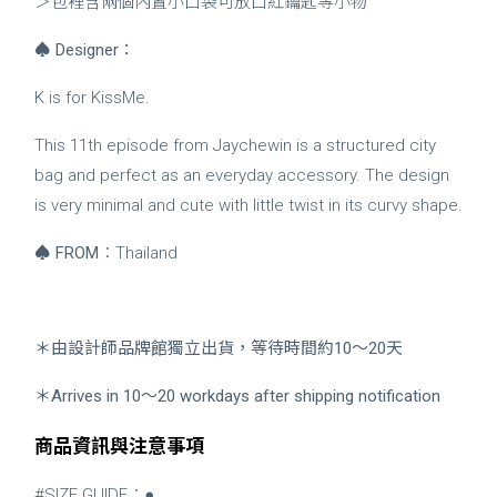
＞包裡含兩個內置小口袋可放口紅鑰匙等小物
♠
Designer：
K is for KissMe.
This 11th episode from Jaychewin is a structured city
bag and perfect as an everyday accessory. The design
is very minimal and cute with little twist in its curvy shape.
♠
FROM
：Thailand
＊由設計師品牌館獨立出貨，等待時間約10～20天
＊Arrives in 10～20 workdays after shipping notification
商品資訊與注意事項
#SIZE GUIDE：●