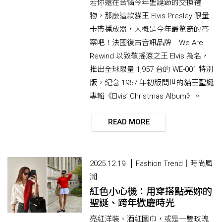
若你還在苦惱今年聖誕節的交換禮
物，那麼這款貓王 Elvis Presley 限量
卡帶播放器，大概是今年最驚奇的答
案吧！法國復古音訊品牌 We Are
Rewind 以致敬搖滾之王 Elvis 為名，
推出全球限量 1,957 台的 WE-001 特別
版，紀念 1957 年初版問世的貓王聖誕
專輯《Elvis’ Christmas Album》。
READ MORE
2025.12.19
Fashion Trend｜時尚風
潮
紅色小心機：用穿搭點亮妳的
聖誕、跨年歡慶時光
亮紅洋裝、酒紅圍巾，或是一雙玫瑰