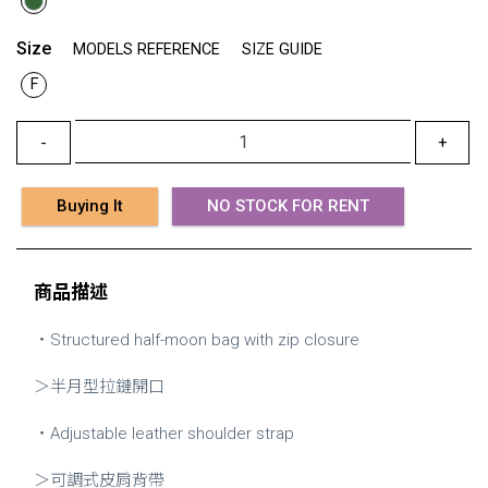
Size
MODELS REFERENCE
SIZE GUIDE
F
-
+
Buying It
NO STOCK FOR RENT
商品描述
・Structured half-moon bag with zip closure
＞半月型拉鏈開口
・Adjustable leather shoulder strap
＞可調式皮肩背帶