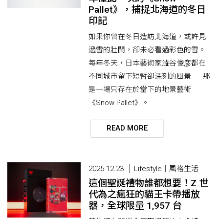
Pallet》，捕捉北海道的冬日
印記
如果你曾在冬日造訪北海道，或許見
過雪的壯闊，卻未必看過彩色的雪。
每年冬天，日本藝術家澁谷俊彦都在
不同城市留下短暫卻深刻的風景——那
是一場只存在於當下的地景藝術
《Snow Pallet》。
READ MORE
2025.12.23
Lifestyle｜風格生活
這個聖誕禮物誰都想要！Z 世
代為之瘋狂的貓王卡帶播放
器，全球限量 1,957 台