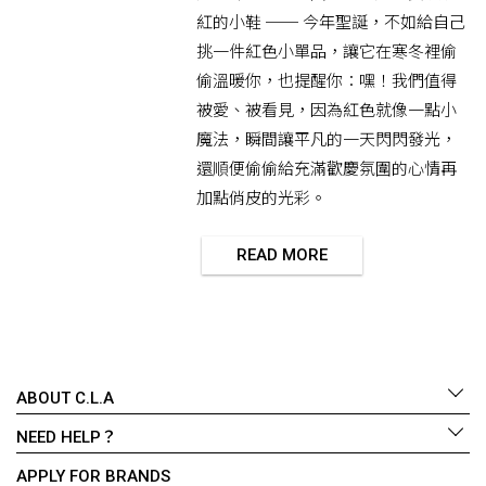
紅的小鞋 ── 今年聖誕，不如給自己
挑一件紅色小單品，讓它在寒冬裡偷
偷溫暖你，也提醒你：嘿！我們值得
被愛、被看見，因為紅色就像一點小
魔法，瞬間讓平凡的一天閃閃發光，
還順便偷偷給充滿歡慶氛圍的心情再
加點俏皮的光彩。
READ MORE
ABOUT C.L.A
NEED HELP？
APPLY FOR BRANDS