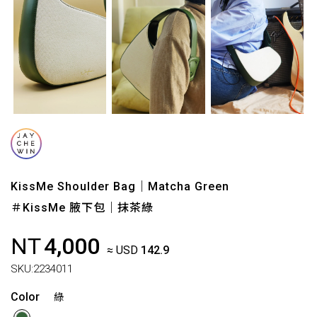
KissMe Shoulder Bag｜Matcha Green
＃KissMe 腋下包｜抹茶綠
NT
4,000
≈ USD
142.9
SKU:
2234011
Color
綠