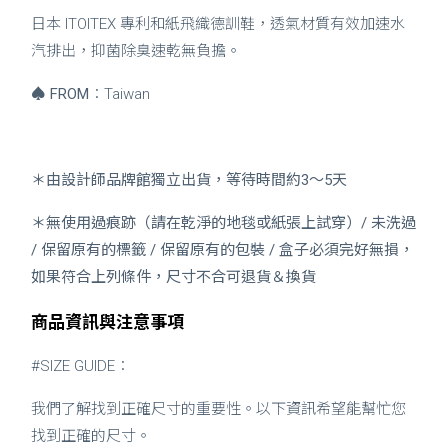
日本 ITOITEX 專利和紙飛織德訓鞋，透氣材質有效加速水
汽排出，抑菌除臭速乾無負擔。
♠
FROM
：Taiwan
＊由設計師品牌館獨立出貨，等待時間約3～5天
＊無使用過痕跡（請在乾淨的地毯或紙張上試穿）/ 未洗過
/ 保留原有的標籤 / 保留原有的包裝 / 盒子必須完好無損，
如果符合上列條件，尺寸不合可退貨＆換貨
商品資訊與注意事項
#SIZE GUIDE：
我們了解找到正確尺寸的重要性。以下資訊希望能幫忙您
找到正確的尺寸。