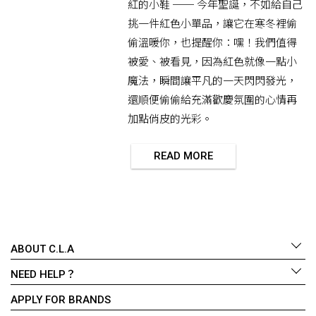
紅的小鞋 ── 今年聖誕，不如給自己
挑一件紅色小單品，讓它在寒冬裡偷
偷溫暖你，也提醒你：嘿！我們值得
被愛、被看見，因為紅色就像一點小
魔法，瞬間讓平凡的一天閃閃發光，
還順便偷偷給充滿歡慶氛圍的心情再
加點俏皮的光彩。
READ MORE
ABOUT C.L.A
NEED HELP？
APPLY FOR BRANDS