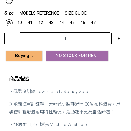
Size
MODELS REFERENCE
SIZE GUIDE
39
40
41
42
43
44
45
46
47
-
+
Buying It
NO STOCK FOR RENT
商品描述
・低強度訓練 Low-Intensity Steady-State
＞
飛織德軍訓練鞋
：大幅減少製鞋過程 30% 布料浪費，承
襲德訓鞋舒適耐用特性輕便，活動起來更為靈活舒適！
・舒適耐用／可機洗 Machine Washable