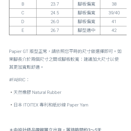
B
23.7
腳板偏寬
38
C
24.5
腳板偏寬
39/40
D
26.0
腳板偏寬
41
E
26.7
腳型適中
42
Papier GT 版型正常，請依照您平時的尺寸做選擇即可。如
果腳長介於兩個尺寸之間或腳板較寬：建議加大尺寸以使
其更加寬鬆舒適。
#FABRIC：
・
天然橡膠 Natural Rubber
・
日本 ITOITEX 專利和紙紗線 Paper Yarn
＊由設計師品牌館獨立出貨，等待時間約3～5天