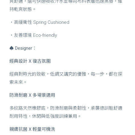
爽舒適，還可快速吸收汗水並導向布料表層迅速蒸發，維
持乾爽狀態。
・高緩衝性 Spring Cushioned
・友善環境 Eco-friendly
♠
Designer：
經典設計 X 復古氛圍
經典對時光的致敬，低調又講究的優雅，每一步，都在探
索未來。
防滑耐磨 X 多場景適用
多紋路天然橡膠底，防滑耐磨與柔韌性，承襲德訓鞋舒適
耐用特性，休閒與低強度訓練兼用。
親膚抗菌 X 輕量可機洗