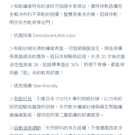
＞和紙纖維特有的波紋可加速水氣排出，獨特快乾結構完
全解決布料不易乾的困擾！整雙丟進洗衣機，超級快乾，
明天依然乾爽穿出門！
・抗菌除臭 Deordorant,Anti-odor
＞和紙紗線光滑的纖維表面，可阻絕細菌滋生，降低皮膚
受真菌感染的風險。經日本檢驗局認證，水洗 20 次後抗菌
活性值高達 28，超越標準值近 30%！即使不穿襪，都能保
持最「肌」本的乾爽舒適！
・透氣親膚 Skin-friendly
＞
和紙科技
：引進日本 ITOITEX 專利和紙紗線，以25年的
研究經驗為基礎所研發，天然軟木纖維紗線與再生聚酯纖
維編織製成，提供如同第二層肌膚的舒適感受。
＞
自動溫度調節
：天然原料的多孔結構，不僅通風透氣涼