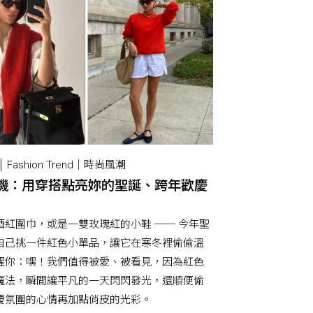
Fashion Trend｜時尚風潮
機：用穿搭點亮妳的聖誕、跨年歡慶
酒紅圍巾，或是一雙玫瑰紅的小鞋 ── 今年聖
自己挑一件紅色小單品，讓它在寒冬裡偷偷溫
醒你：嘿！我們值得被愛、被看見，因為紅色
魔法，瞬間讓平凡的一天閃閃發光，還順便偷
慶氛圍的心情再加點俏皮的光彩。