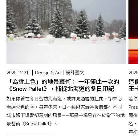
2025.12.31
Design & Art｜設計藝文
2025
「為雪上色」的地景藝術： 一年僅此一次的
這
《Snow Pallet》，捕捉北海道的冬日印記
王卡
如果你曾在冬日造訪北海道，或許見過雪的壯闊，卻未必
若你
看過彩色的雪。每年冬天，日本藝術家澁谷俊彦都在不同
Pr
城市留下短暫卻深刻的風景——那是一場只存在於當下的地
國復
景藝術《Snow Pallet》。
名，
年初版