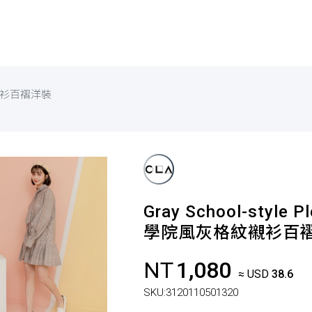
衫百褶洋裝
Gray School-style P
學院風灰格紋襯衫百
NT
1,080
≈ USD
38.6
SKU:
3120110501320