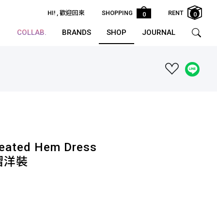
HI!
, 歡迎回來
SHOPPING
RENT
0
0
COLLAB.
BRANDS
SHOP
JOURNAL
leated Hem Dress
褶洋裝