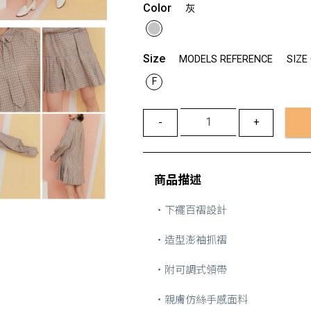
Color
灰
Size
MODELS REFERENCE
SIZE
F
-
+
商品描述
・下襬百褶設計
・造型澎袖抓褶
・附可調式領帶
・親膚仿絲手感面料