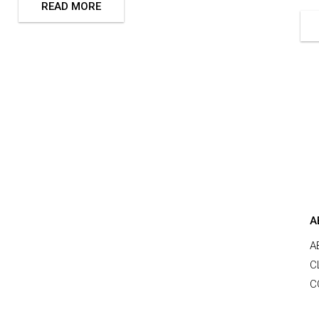
READ MORE
A
A
C
C