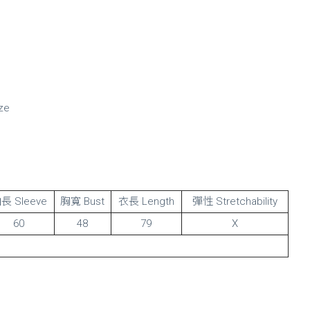
ize
長 Sleeve
胸寬 Bust
衣長 Length
彈性 Stretchability
60
48
79
X