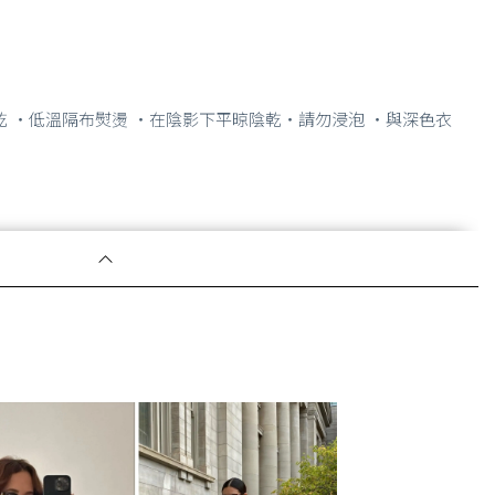
乾 ・低溫隔布熨燙 ・在陰影下平晾陰乾・請勿浸泡 ・與深色衣