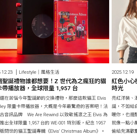
.12.23
Lifestyle｜風格生活
2025.12.19
個聖誕禮物誰都想要！Z 世代為之瘋狂的貓
紅色小心
帶播放器，全球限量 1,957 台
時光
還在苦惱今年聖誕節的交換禮物，那麼這款貓王 Elvis
亮紅洋裝、
esley 限量卡帶播放器，大概是今年最驚奇的答案吧！法
誕，不如給
古音訊品牌 We Are Rewind 以致敬搖滾之王 Elvis 為
暖你，也提
推出全球限量 1,957 台的 WE-001 特別版，紀念 1957
就像一點小
問世的貓王聖誕專輯《Elvis’ Christmas Album》。
偷給充滿歡