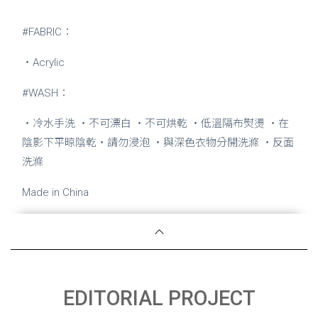
#FABRIC：
・Acrylic
#WASH：
・冷水手洗 ・不可漂白 ・不可烘乾 ・低溫隔布熨燙 ・在
陰影下平晾陰乾・請勿浸泡 ・與深色衣物分開洗滌 ・反面
洗滌
Made in China
EDITORIAL PROJECT