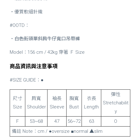
・優質軟細針織
#OOTD：
・
白色街頭單斜肩牛仔寬口吊帶褲
Model：156 cm / 42kg 穿著 Ｆ Size
商品資訊與注意事項
#SIZE GUIDE：●
彈性
尺寸
肩寬
袖長
胸寬
衣長
Stretchabilit
Size
Shoulder
Sleeve
Bust
Length
y
F
53~68
47
56~72
63
O
備註 Note：cm / ●oversize ■normal ▲slim