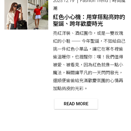
2025.12.19
Fashion Trend｜時尚風
潮
紅色小心機：用穿搭點亮妳的
聖誕、跨年歡慶時光
亮紅洋裝、酒紅圍巾，或是一雙玫瑰
紅的小鞋 ── 今年聖誕，不如給自己
挑一件紅色小單品，讓它在寒冬裡偷
偷溫暖你，也提醒你：嘿！我們值得
被愛、被看見，因為紅色就像一點小
魔法，瞬間讓平凡的一天閃閃發光，
還順便偷偷給充滿歡慶氛圍的心情再
加點俏皮的光彩。
READ MORE