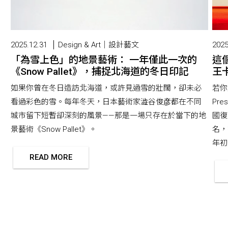
2025.12.31
Design & Art｜設計藝文
2025
「為雪上色」的地景藝術： 一年僅此一次的
這
《Snow Pallet》，捕捉北海道的冬日印記
王卡
如果你曾在冬日造訪北海道，或許見過雪的壯闊，卻未必
若你
看過彩色的雪。每年冬天，日本藝術家澁谷俊彦都在不同
Pr
城市留下短暫卻深刻的風景——那是一場只存在於當下的地
國復
景藝術《Snow Pallet》。
名，
年初版
READ MORE