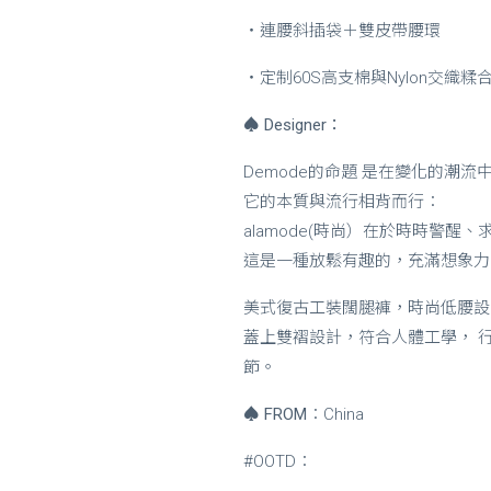
・連腰斜插袋＋雙皮帶腰環
・定制60S高支棉與Nylon交織糅
♠
Designer：
Demode的命題 是在變化的潮
它的本質與流行相背而行：
alamode(時尚）在於時時警醒
這是一種放鬆有趣的，充滿想象力
美式復古工裝闊腿褲，時尚低腰設
蓋上雙褶設計，符合人體工學， 
節。
♠
FROM
：China
#OOTD：