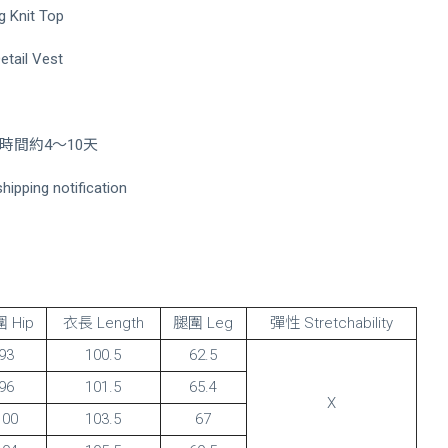
 Knit Top
tail Vest
間約4～10天
hipping notification
 Hip
衣長 Length
腿圍 Leg
彈性 Stretchability
93
100.5
62.5
96
101.5
65.4
X
100
103.5
67