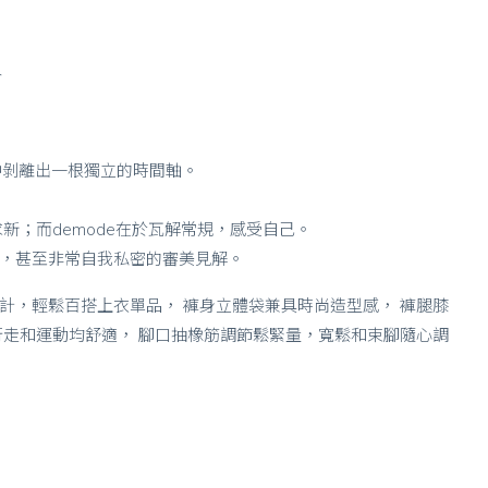
合
流中剝離出一根獨立的時間軸。
、求新；而demode在於瓦解常規，感受自己。
，甚至非常自我私密的審美見解。
計，輕鬆百搭上衣單品， 褲身立體袋兼具時尚造型感， 褲腿膝
行走和運動均舒適， 腳口抽橡筋調節鬆緊量，寬鬆和束腳隨心調