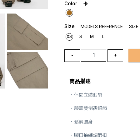
Color
卡
Size
MODELS REFERENCE
SIZE
XS
S
M
L
-
+
商品描述
・休閒立體貼袋
・膝蓋雙倒褶細節
・鬆緊腰身
・腳口抽繩調節扣