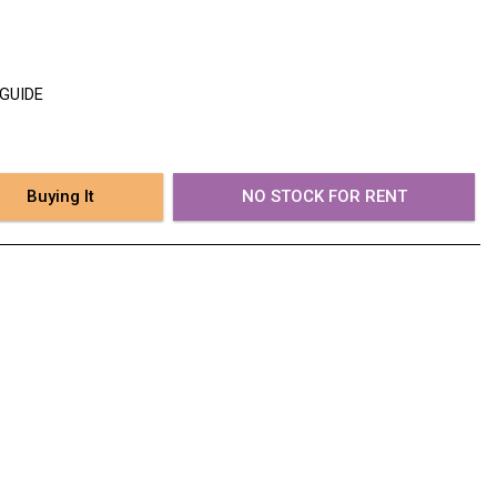
 GUIDE
Buying It
NO STOCK FOR RENT