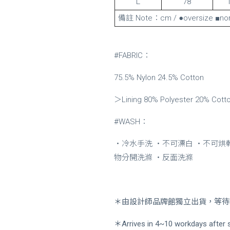
Ｌ
78
備註 Note：cm / ●oversize ■nor
#FABRIC：
75.5% Nylon 24.5% Cotton
＞Lining 80% Polyester 20% Cott
#WASH：
・
冷水手洗
・不可漂白 ・不可烘
物分開洗滌 ・反面洗滌
＊由設計師品牌館獨立出貨，等待時
＊Arrives in 4~10 workdays after s