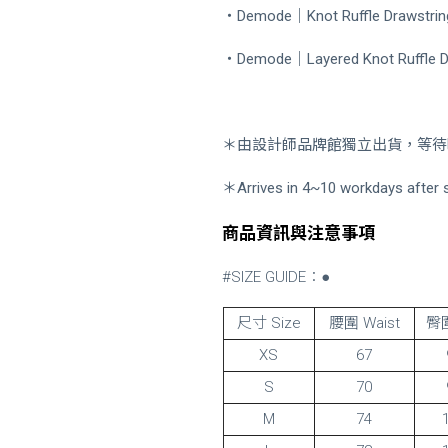
・
Demode｜Knot Ruffle Drawstring
・
Demode｜Layered Knot Ruffle De
＊由設計師品牌館獨立出貨，等待時
＊Arrives in 4~10 workdays after s
商品資訊與注意事項
#SIZE GUIDE：●
尺寸 Size
腰圍 Waist
臀圍
XS
67
S
70
M
74