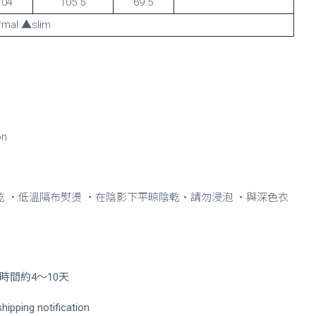
104
105.5
69.5
mal ▲slim
on
乾 ・低溫隔布熨燙 ・在陰影下平晾陰乾・請勿浸泡 ・與深色衣
間約4～10天
hipping notification