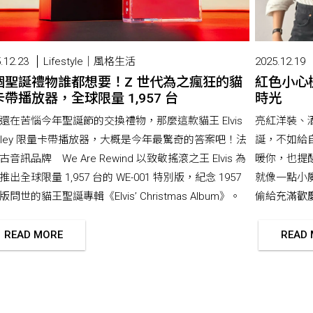
.12.23
Lifestyle｜風格生活
2025.12.19
個聖誕禮物誰都想要！Z 世代為之瘋狂的貓
紅色小心
帶播放器，全球限量 1,957 台
時光
還在苦惱今年聖誕節的交換禮物，那麼這款貓王 Elvis
亮紅洋裝、
esley 限量卡帶播放器，大概是今年最驚奇的答案吧！法
誕，不如給
古音訊品牌 We Are Rewind 以致敬搖滾之王 Elvis 為
暖你，也提
推出全球限量 1,957 台的 WE-001 特別版，紀念 1957
就像一點小
問世的貓王聖誕專輯《Elvis’ Christmas Album》。
偷給充滿歡
READ MORE
READ