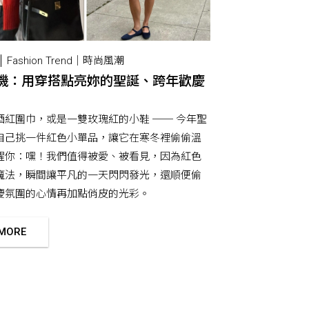
Fashion Trend｜時尚風潮
機：用穿搭點亮妳的聖誕、跨年歡慶
酒紅圍巾，或是一雙玫瑰紅的小鞋 ── 今年聖
自己挑一件紅色小單品，讓它在寒冬裡偷偷溫
醒你：嘿！我們值得被愛、被看見，因為紅色
魔法，瞬間讓平凡的一天閃閃發光，還順便偷
慶氛圍的心情再加點俏皮的光彩。
 MORE