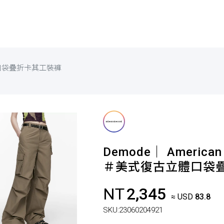
口袋疊折卡其工裝褲
Demode｜ American 
＃美式復古立體口袋
NT
2,345
≈ USD
83.8
SKU:
23060204921