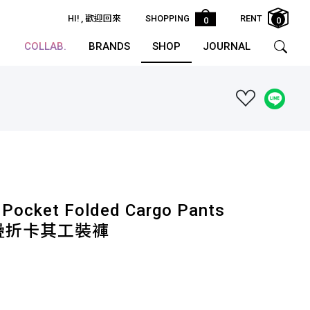
HI!
, 歡迎回來
SHOPPING
RENT
0
0
COLLAB.
BRANDS
SHOP
JOURNAL
Pocket Folded Cargo Pants
疊折卡其工裝褲