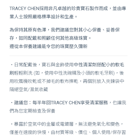
TRACEY CHEN採用非凡卓越的珍貴寶石製作而成，並由專
業人士按照嚴格標準設計和生產。
為保持其原有色澤，我們建議您對其小心保養、妥善保
存，如同配戴和照顧任何其他高級珠寶。
遵從本保養建議能令您的珠寶歷久彌新
・日常配戴後，寶石與金飾使用
中性清潔劑搭配小的軟毛
刷
輕輕刷洗 (如，使用中性洗碗精及小頭的軟毛牙刷)，後
用吹風機吹乾或不掉毛的軟布擦乾，再個別放入夾鍊袋中
隔絕空氣/濕氣收藏
・
建議您：每半年回TRACEY CHEN享受清潔服務
，也讓我
們為您定期檢查及保養
・暴露於空氣中的金屬或電鍍層，無法避免氧化和變色，
僅差在速度的快慢，由材質等級、價位、個人使用/保存習