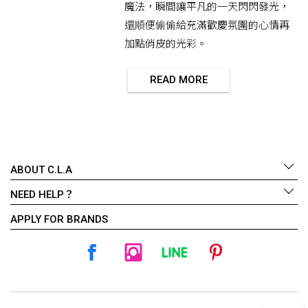
魔法，瞬間讓平凡的一天閃閃發光，
還順便偷偷給充滿歡慶氛圍的心情再
加點俏皮的光彩。
READ MORE
ABOUT C.L.A
NEED HELP？
APPLY FOR BRANDS