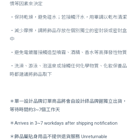
慣等因素來決定
・保持乾燥，避免碰水；若接觸汗水，用畢請以乾布清潔
・減少摩擦，請將飾品存放在個別獨立的密封袋或密封盒
中
・避免電鍍層接觸造型噴霧、酒精、香水等高揮發性物質
・洗澡、游泳、泡溫泉或接觸任何化學物質、化妝保養品
時都建議將飾品取下
＊單一設計品牌訂單商品將會由設計師品牌館獨立出貨，
等待時間約3~7個工作天
＊Arrives in 3~7 workdays after shipping notification
＊飾品屬貼身用品不提供退貨服務
Unreturnable