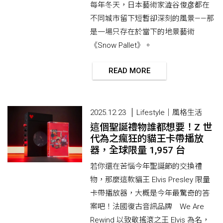
每年冬天，日本藝術家澁谷俊彦都在
不同城市留下短暫卻深刻的風景——那
是一場只存在於當下的地景藝術
《Snow Pallet》。
READ MORE
2025.12.23
Lifestyle｜風格生活
這個聖誕禮物誰都想要！Z 世
代為之瘋狂的貓王卡帶播放
器，全球限量 1,957 台
若你還在苦惱今年聖誕節的交換禮
物，那麼這款貓王 Elvis Presley 限量
卡帶播放器，大概是今年最驚奇的答
案吧！法國復古音訊品牌 We Are
Rewind 以致敬搖滾之王 Elvis 為名，