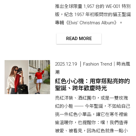
推出全球限量 1,957 台的 WE-001 特別
版，紀念 1957 年初版問世的貓王聖誕
專輯《Elvis’ Christmas Album》。
READ MORE
2025.12.19
Fashion Trend｜時尚風
潮
紅色小心機：用穿搭點亮妳的
聖誕、跨年歡慶時光
亮紅洋裝、酒紅圍巾，或是一雙玫瑰
紅的小鞋 ── 今年聖誕，不如給自己
挑一件紅色小單品，讓它在寒冬裡偷
偷溫暖你，也提醒你：嘿！我們值得
被愛、被看見，因為紅色就像一點小