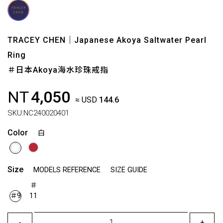
TRACEY CHEN｜Japanese Akoya Saltwater Pearl
Ring
＃日本Akoya海水珍珠戒指
NT
4,050
≈ USD
144.6
SKU:
NC240020401
Color
白
Size
MODELS REFERENCE
SIZE GUIDE
＃
＃9
11
-
+