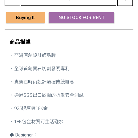
Buying It
NO STOCK FOR RENT
商品描述
・亞洲原創設計師品牌
・全球首創寶石切割發明專利
・貴寶石時尚設計顛覆傳統概念
・通過SGS出口歐盟的抗敏安全測試
・925銀厚鍍18K金
・18K包金材質可生活碰水
♠
Designer：