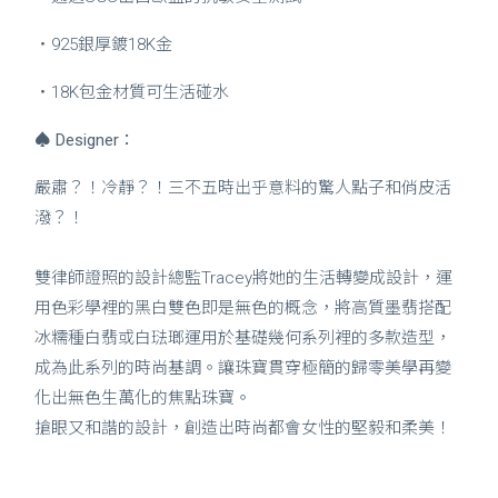
・925銀厚鍍18K金
・18K包金材質可生活碰水
♠
Designer：
嚴肅？！冷靜？！三不五時出乎意料的驚人點子和俏皮活
潑？！
雙律師證照的設計總監Tracey將她的生活轉變成設計，運
用色彩學裡的黑白雙色即是無色的概念，將高質墨翡搭配
冰糯種白翡或白琺瑯運用於基礎幾何系列裡的多款造型，
成為此系列的時尚基調。讓珠寶貫穿極簡的歸零美學再變
化出無色生萬化的焦點珠寶。
搶眼又和諧的設計，創造出時尚都會女性的堅毅和柔美！