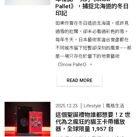
Pallet》，捕捉北海道的冬日
印記
如果你曾在冬日造訪北海道，或許見
過雪的壯闊，卻未必看過彩色的雪。
每年冬天，日本藝術家澁谷俊彦都在
不同城市留下短暫卻深刻的風景——那
是一場只存在於當下的地景藝術
《Snow Pallet》。
READ MORE
2025.12.23
Lifestyle｜風格生活
這個聖誕禮物誰都想要！Z 世
代為之瘋狂的貓王卡帶播放
器，全球限量 1,957 台