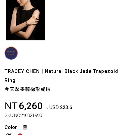
TRACEY CHEN｜Natural Black Jade Trapezoid
Ring
＃天然墨翡梯形戒指
NT
6,260
≈ USD
223.6
SKU:
NC240021990
Color
黑