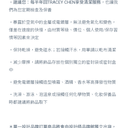
・
建議您：每半年回TRACEY CHEN享受清潔服務
，也讓我
們為您定期檢查及保養
・暴露於空氣中的金屬或電鍍層，無法避免氧化和變色，
僅差在速度的快慢，由材質等級、價位、個人使用/保存習
慣等因素來決定
・保持乾燥，避免碰水；若接觸汗水，用畢請以乾布清潔
・減少摩擦，請將飾品存放在個別獨立的密封袋或密封盒
中
・避免電鍍層接觸造型噴霧、酒精、香水等高揮發性物質
・洗澡、游泳、泡溫泉或接觸任何化學物質、化妝保養品
時都建議將飾品取下
＊單一設計品牌訂單商品將會由設計師品牌館獨立出貨，