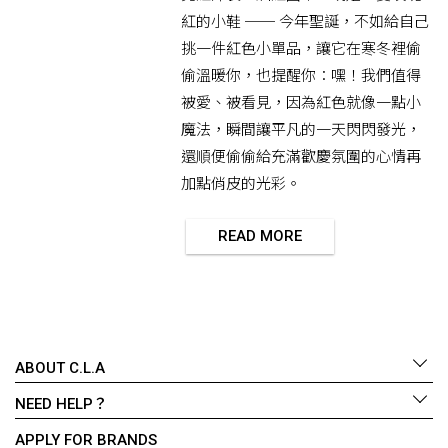
紅的小鞋 ── 今年聖誕，不如給自己
挑一件紅色小單品，讓它在寒冬裡偷
偷溫暖你，也提醒你：嘿！我們值得
被愛、被看見，因為紅色就像一點小
魔法，瞬間讓平凡的一天閃閃發光，
還順便偷偷給充滿歡慶氛圍的心情再
加點俏皮的光彩。
READ MORE
ABOUT C.L.A
NEED HELP？
APPLY FOR BRANDS