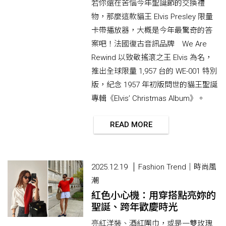
若你還在苦惱今年聖誕節的交換禮
物，那麼這款貓王 Elvis Presley 限量
卡帶播放器，大概是今年最驚奇的答
案吧！法國復古音訊品牌 We Are
Rewind 以致敬搖滾之王 Elvis 為名，
推出全球限量 1,957 台的 WE-001 特別
版，紀念 1957 年初版問世的貓王聖誕
專輯《Elvis’ Christmas Album》。
READ MORE
2025.12.19
Fashion Trend｜時尚風
潮
紅色小心機：用穿搭點亮妳的
聖誕、跨年歡慶時光
亮紅洋裝、酒紅圍巾，或是一雙玫瑰