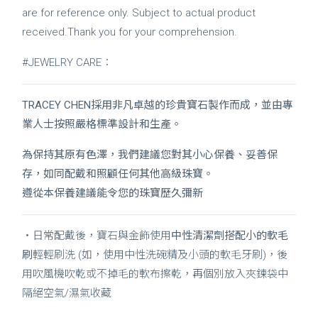
are for reference only. Subject to actual product
received.Thank you for your comprehension.
#JEWELRY CARE：
TRACEY CHEN採用非凡卓越的珍貴寶石製作而成，並由專
業人士按照嚴格標準設計和生產。
為保持其原有色澤，我們建議您對其小心保養、妥善保
存，如同配戴和照顧任何其他高級珠寶。
遵從本保養建議能令您的珠寶歷久彌新
・日常配戴後，寶石與金飾使用
中性清潔劑搭配小的軟毛
刷
輕輕刷洗 (如，使用中性洗碗精及小頭的軟毛牙刷)，後
用吹風機吹乾或不掉毛的軟布擦乾，再個別放入夾鍊袋中
隔絕空氣/濕氣收藏