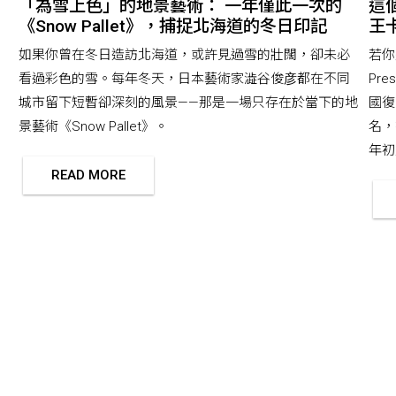
「為雪上色」的地景藝術： 一年僅此一次的
這
《Snow Pallet》，捕捉北海道的冬日印記
王卡
如果你曾在冬日造訪北海道，或許見過雪的壯闊，卻未必
若你
看過彩色的雪。每年冬天，日本藝術家澁谷俊彦都在不同
Pr
城市留下短暫卻深刻的風景——那是一場只存在於當下的地
國復
景藝術《Snow Pallet》。
名，
年初版
READ MORE