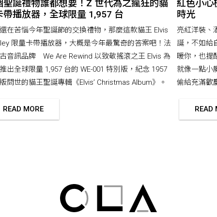
個聖誕禮物誰都想要！Z 世代為之瘋狂的貓
紅色小心
帶播放器，全球限量 1,957 台
時光
還在苦惱今年聖誕節的交換禮物，那麼這款貓王 Elvis
亮紅洋裝、
esley 限量卡帶播放器，大概是今年最驚奇的答案吧！法
誕，不如給
古音訊品牌 We Are Rewind 以致敬搖滾之王 Elvis 為
暖你，也提
推出全球限量 1,957 台的 WE-001 特別版，紀念 1957
就像一點小
問世的貓王聖誕專輯《Elvis’ Christmas Album》。
偷給充滿歡
READ MORE
READ