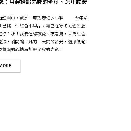
機：用穿搭點亮妳的聖誕、跨年歡慶
酒紅圍巾，或是一雙玫瑰紅的小鞋 ── 今年聖
自己挑一件紅色小單品，讓它在寒冬裡偷偷溫
醒你：嘿！我們值得被愛、被看見，因為紅色
魔法，瞬間讓平凡的一天閃閃發光，還順便偷
慶氛圍的心情再加點俏皮的光彩。
 MORE