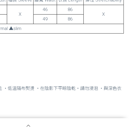
46
86
X
X
49
86
mal ▲slim
乾 ・低溫隔布熨燙 ・在陰影下平晾陰乾・請勿浸泡 ・與深色衣