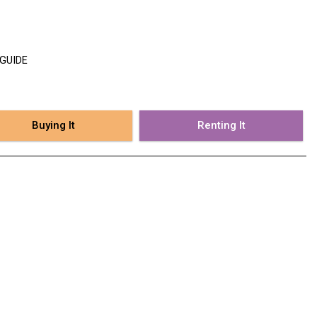
 GUIDE
Buying It
Renting It