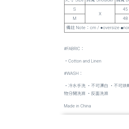
S
45
X
M
48
備註 Note：cm / ●oversize ■nor
#FABRIC：
・Cotton and Linen
#WASH：
・冷水手洗 ・不可漂白 ・不可烘
物分開洗滌 ・反面洗滌
Made in China