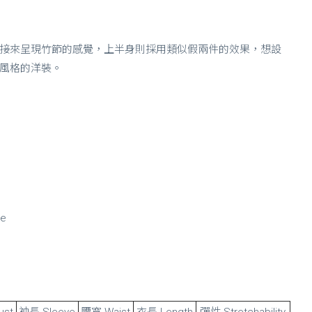
接來呈現竹節的感覺，上半身則採用類似假兩件的效果，想設
風格的洋裝。
ze
ust
袖長 Sleeve
腰寬 Waist
衣長 Length
彈性 Stretchability