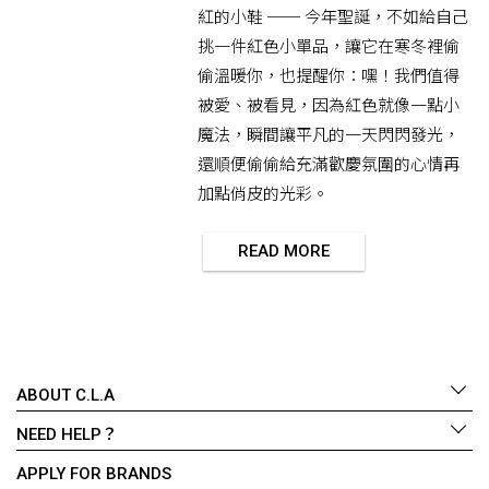
紅的小鞋 ── 今年聖誕，不如給自己
挑一件紅色小單品，讓它在寒冬裡偷
偷溫暖你，也提醒你：嘿！我們值得
被愛、被看見，因為紅色就像一點小
魔法，瞬間讓平凡的一天閃閃發光，
還順便偷偷給充滿歡慶氛圍的心情再
加點俏皮的光彩。
READ MORE
ABOUT C.L.A
NEED HELP？
APPLY FOR BRANDS