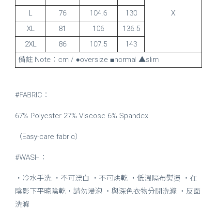
L
76
104.6
130
X
XL
81
106
136.5
2XL
86
107.5
143
備註 Note：cm / ●oversize ■normal ▲slim
#FABRIC：
67% Polyester 27% Viscose 6% Spandex
（Easy-care fabric）
#WASH：
・冷水手洗 ・不可漂白 ・不可烘乾 ・低溫隔布熨燙 ・在
陰影下平晾陰乾・請勿浸泡 ・與深色衣物分開洗滌 ・反面
洗滌