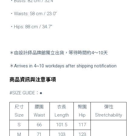
・Busts: 82 cm / 32.4"
・Waists: 58 cm / 23.0"
・Hips: 88 cm / 34.7"
＊由設計師品牌館獨立出貨，等待時間約4～10天
＊Arrives in 4~10 workdays after shipping notification
商品資訊與注意事項
#SIZE GUIDE：●
尺寸
腰圍
衣長
臀圍
彈性
Size
Waist
Length
Hip
Stretchability
S
66
101.5
117
M
71
103
123