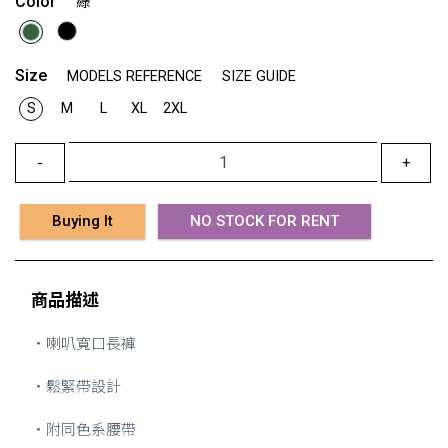
Color
綠
Size
MODELS REFERENCE
SIZE GUIDE
S
M
L
XL
2XL
-
+
Buying It
NO STOCK FOR RENT
商品描述
・喇叭寬口長褲
・鬆緊帶設計
・附同色系腰帶