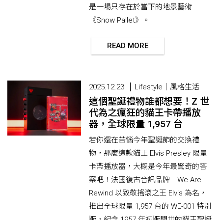
是一場只存在於當下的地景藝術
《Snow Pallet》。
READ MORE
2025.12.23
Lifestyle｜風格生活
這個聖誕禮物誰都想要！Z 世
代為之瘋狂的貓王卡帶播放
器，全球限量 1,957 台
若你還在苦惱今年聖誕節的交換禮
物，那麼這款貓王 Elvis Presley 限量
卡帶播放器，大概是今年最驚奇的答
案吧！法國復古音訊品牌 We Are
Rewind 以致敬搖滾之王 Elvis 為名，
推出全球限量 1,957 台的 WE-001 特別
版，紀念 1957 年初版問世的貓王聖誕