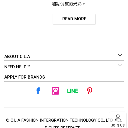
加點俏皮的光彩。
READ MORE
ABOUT C.L.A
NEED HELP？
APPLY FOR BRANDS
© C.L.A FASHION INTERGRATION TECHNOLOGY CO., LTD. ALL
JOIN US
RIGHTS RESERVED.