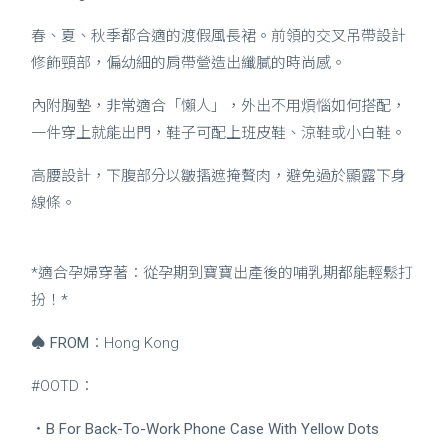
春、夏、秋季都合適的渡假風長裙。前領的交叉吊帶設計
修飾頸部，偏幼細的肩帶營造出纖膩的時尚感。
內附胸墊，非常適合「懶人」，外出不用煩惱如何搭配，
一件穿上就能出門，鞋子可配上班皮鞋、涼鞋或小白鞋。
高腰設計，下腹部分以皺摺遮掩贅肉，避免過於顯露下身
線條。
*適合孕婦穿著：從孕期到寶寶出產後的哺乳期都能輕鬆打
扮！*
♠
FROM
：Hong Kong
#OOTD：
・
B For Back-To-Work Phone Case With Yellow Dots