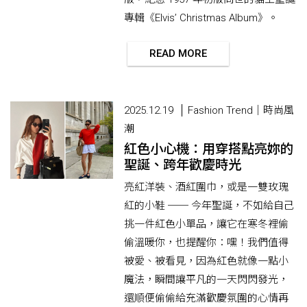
專輯《Elvis’ Christmas Album》。
READ MORE
2025.12.19
Fashion Trend｜時尚風
潮
紅色小心機：用穿搭點亮妳的
聖誕、跨年歡慶時光
亮紅洋裝、酒紅圍巾，或是一雙玫瑰
紅的小鞋 ── 今年聖誕，不如給自己
挑一件紅色小單品，讓它在寒冬裡偷
偷溫暖你，也提醒你：嘿！我們值得
被愛、被看見，因為紅色就像一點小
魔法，瞬間讓平凡的一天閃閃發光，
還順便偷偷給充滿歡慶氛圍的心情再