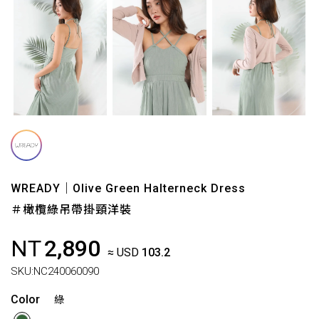
WREADY｜Olive Green Halterneck Dress
＃橄欖綠吊帶掛頸洋裝
NT
2,890
≈ USD
103.2
SKU:
NC240060090
Color
綠