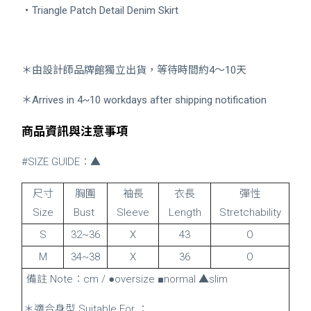
・
Triangle Patch Detail Denim Skirt
＊由設計師品牌館獨立出貨，等待時間約4～10天
＊Arrives in 4~10 workdays after shipping notification
商品資訊與注意事項
#SIZE GUIDE：▲
尺寸
胸圍
袖長
衣長
彈性
Size
Bust
Sleeve
Length
Stretchability
S
32~36
X
43
O
M
34~38
X
36
O
備註 Note：cm / ●oversize ■normal ▲slim
＊適合身型 Suitable For ：