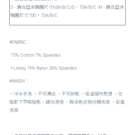
S - 適合亞洲胸圍尺寸65A/B/C/D，70A/B/C M - 適合亞洲
胸圍尺寸70D，75A/B/C
#FABRIC：
73% Cotton 7% Spandex
＞Lining 74% Nylon 26% Spandex
#WASH：
・冷水手洗 ・不可漂白 ・不可烘乾 ・低溫隔布熨燙 ・在
陰影下平晾陰乾・請勿浸泡 ・與深色衣物分開洗滌 ・反面
洗滌