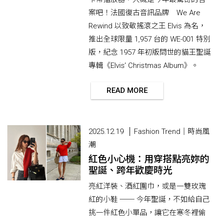
案吧！法國復古音訊品牌 We Are
Rewind 以致敬搖滾之王 Elvis 為名，
推出全球限量 1,957 台的 WE-001 特別
版，紀念 1957 年初版問世的貓王聖誕
專輯《Elvis’ Christmas Album》。
READ MORE
2025.12.19
Fashion Trend｜時尚風
潮
紅色小心機：用穿搭點亮妳的
聖誕、跨年歡慶時光
亮紅洋裝、酒紅圍巾，或是一雙玫瑰
紅的小鞋 ── 今年聖誕，不如給自己
挑一件紅色小單品，讓它在寒冬裡偷