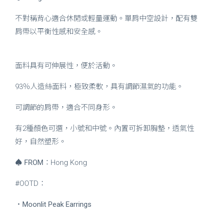
不對稱背心適合休閒或輕量運動。單肩中空設計，配有雙
肩帶以平衡性感和安全感。
面料具有可伸展性，便於活動。
93％人造絲面料，極致柔軟，具有調節濕氣的功能。
可調節的肩帶，適合不同身形。
有2種顏色可選，小號和中號。內置可拆卸胸墊，透氣性
好，自然塑形。
♠
FROM
：Hong Kong
#OOTD：
・
Moonlit Peak Earrings