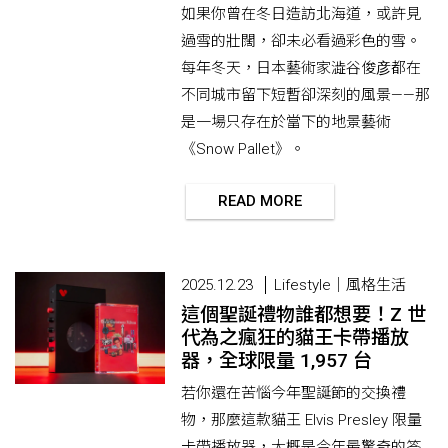
如果你曾在冬日造訪北海道，或許見
過雪的壯闊，卻未必看過彩色的雪。
每年冬天，日本藝術家澁谷俊彦都在
不同城市留下短暫卻深刻的風景——那
是一場只存在於當下的地景藝術
《Snow Pallet》。
READ MORE
2025.12.23
Lifestyle｜風格生活
這個聖誕禮物誰都想要！Z 世
代為之瘋狂的貓王卡帶播放
器，全球限量 1,957 台
若你還在苦惱今年聖誕節的交換禮
物，那麼這款貓王 Elvis Presley 限量
卡帶播放器，大概是今年最驚奇的答