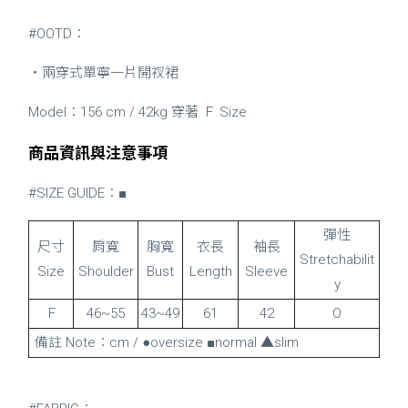
#OOTD：
・兩穿式單寧一片開衩裙
Model：156 cm / 42kg 穿著 Ｆ Size
商品資訊與注意事項
#SIZE GUIDE：■
彈性
尺寸
肩寬
胸寬
衣長
袖長
Stretchabilit
Size
Shoulder
Bust
Length
Sleeve
y
Ｆ
46~55
43~49
61
42
O
備註 Note：cm / ●oversize ■normal ▲slim