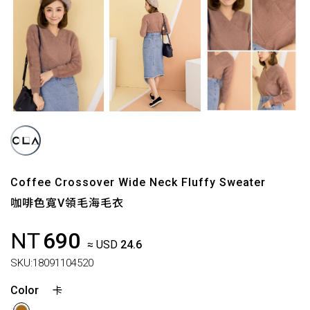
Coffee Crossover Wide Neck Fluffy Sweater
咖啡色寬V領毛海毛衣
NT
690
≈ USD
24.6
SKU:
18091104520
Color
卡