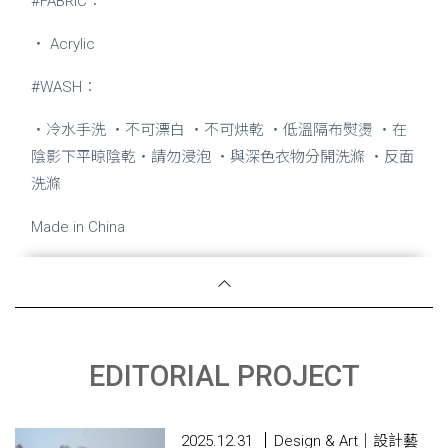
#FABRIC：
・ Acrylic
#WASH：
・冷水手洗 ・不可漂白 ・不可烘乾 ・低溫隔布熨燙 ・在
陰影下平晾陰乾・請勿浸泡 ・與深色衣物分開洗滌 ・反面
洗滌
Made in China
EDITORIAL PROJECT
2025.12.31
Design & Art｜設計藝