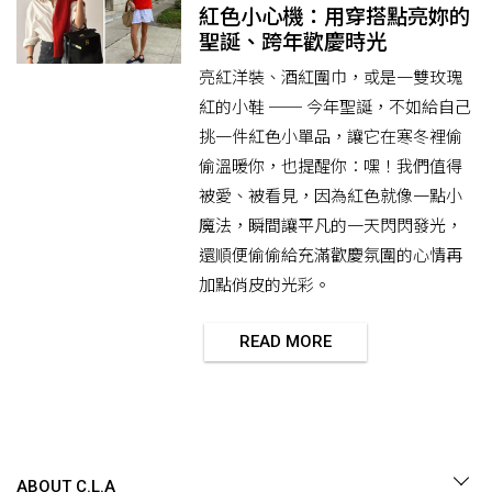
紅色小心機：用穿搭點亮妳的
聖誕、跨年歡慶時光
亮紅洋裝、酒紅圍巾，或是一雙玫瑰
紅的小鞋 ── 今年聖誕，不如給自己
挑一件紅色小單品，讓它在寒冬裡偷
偷溫暖你，也提醒你：嘿！我們值得
被愛、被看見，因為紅色就像一點小
魔法，瞬間讓平凡的一天閃閃發光，
還順便偷偷給充滿歡慶氛圍的心情再
加點俏皮的光彩。
READ MORE
ABOUT C.L.A