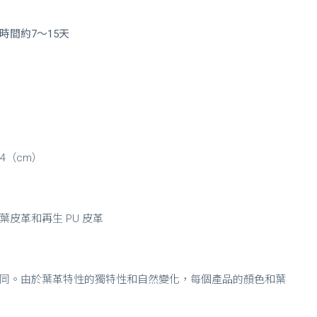
間約7～15天
t 34（cm）
ther 真葉皮革和再生 PU 皮革
同。由於葉革特性的獨特性和自然變化，每個產品的顏色和葉