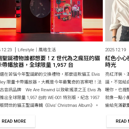
.12.23
Lifestyle｜風格生活
2025.12.19
個聖誕禮物誰都想要！Z 世代為之瘋狂的貓
紅色小心
帶播放器，全球限量 1,957 台
時光
還在苦惱今年聖誕節的交換禮物，那麼這款貓王 Elvis
亮紅洋裝、
esley 限量卡帶播放器，大概是今年最驚奇的答案吧！法
誕，不如給
古音訊品牌 We Are Rewind 以致敬搖滾之王 Elvis 為
暖你，也提
推出全球限量 1,957 台的 WE-001 特別版，紀念 1957
就像一點小
問世的貓王聖誕專輯《Elvis’ Christmas Album》。
偷給充滿歡
READ MORE
READ