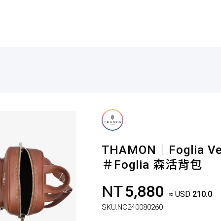
THAMON｜Foglia Ve
＃Foglia 森活背包
NT
5,880
≈ USD
210.0
SKU:
NC240080260