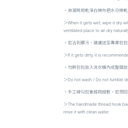
・淋濕時用乾淨白棉布把水分擦乾
＞When it gets wet, wipe it dry wit
ventilated place to air dry naturall
・若沾到髒污，建議送至專業包包
＞If it gets dirty, it is recommend
・勿將包包放入洗衣機內或整個放
＞Do not wash / Do not tumble dr
・手工線勾包會越用越軟，若想回
＞The handmade thread hook bag wi
rinse it with clean water.