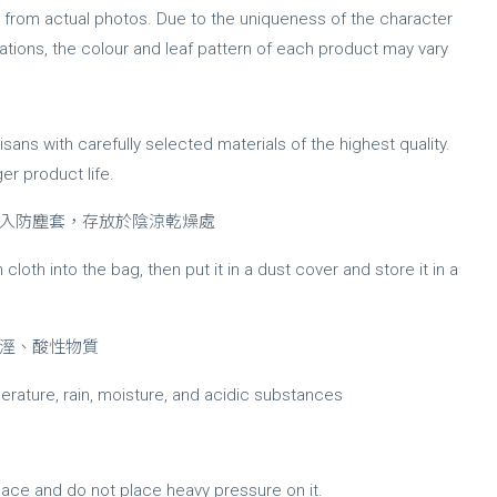
y from actual photos. Due to the uniqueness of the character
riations, the colour and leaf pattern of each product may vary
ans with carefully selected materials of the highest quality.
er product life.
入防塵套，存放於陰涼乾燥處
loth into the bag, then put it in a dust cover and store it in a
溼、酸性物質
erature, rain, moisture, and acidic substances
pace and do not place heavy pressure on it.