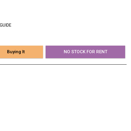
 GUIDE
Buying It
NO STOCK FOR RENT