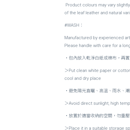
Product colours may vary slightl
of the leaf leather and natural va
#WASH：
Manufactured by experienced artis
Please handle with care for a long
・包內放入乾淨白紙或棉布，再置
＞Put clean white paper or cotton c
cool and dry place
・避免陽光直曬、高溫、雨水、潮
＞Avoid direct sunlight, high temp
・放置於適當收納的空間，勿重壓
＞Place it in a suitable storage s