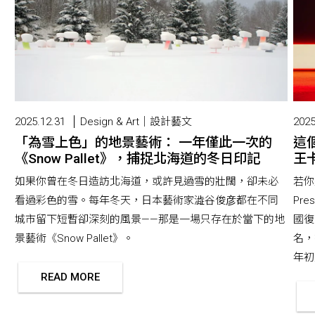
2025.12.31
Design & Art｜設計藝文
2025
「為雪上色」的地景藝術： 一年僅此一次的
這
《Snow Pallet》，捕捉北海道的冬日印記
王卡
如果你曾在冬日造訪北海道，或許見過雪的壯闊，卻未必
若你
看過彩色的雪。每年冬天，日本藝術家澁谷俊彦都在不同
Pr
城市留下短暫卻深刻的風景——那是一場只存在於當下的地
國復
景藝術《Snow Pallet》。
名，
年初版
READ MORE