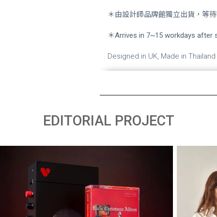
＊由設計師品牌館獨立出貨，等待時
＊Arrives in 7~15 workdays after s
Designed in UK, Made in Thailand
EDITORIAL PROJECT