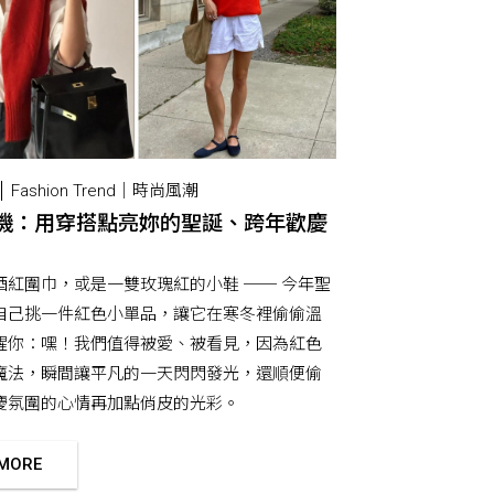
Fashion Trend｜時尚風潮
機：用穿搭點亮妳的聖誕、跨年歡慶
酒紅圍巾，或是一雙玫瑰紅的小鞋 ── 今年聖
自己挑一件紅色小單品，讓它在寒冬裡偷偷溫
醒你：嘿！我們值得被愛、被看見，因為紅色
魔法，瞬間讓平凡的一天閃閃發光，還順便偷
慶氛圍的心情再加點俏皮的光彩。
 MORE