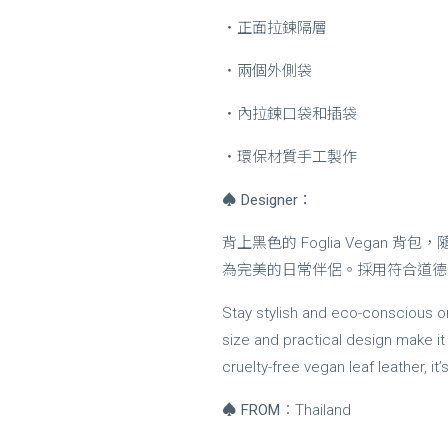
・正面拉鍊隔層
・兩個外側袋
・內拉鍊口袋和插袋
・環保材質手工製作
♠
Designer
：
背上黑色的 Foglia Vega
為完美的日常伴侶。採用符合道德
Stay stylish and eco-conscious o
size and practical design make i
cruelty-free vegan leaf leather, it’
♠
FROM
：Thailand