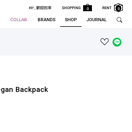
HI!
, 歡迎回來
SHOPPING
RENT
0
0
COLLAB.
BRANDS
SHOP
JOURNAL
gan Backpack