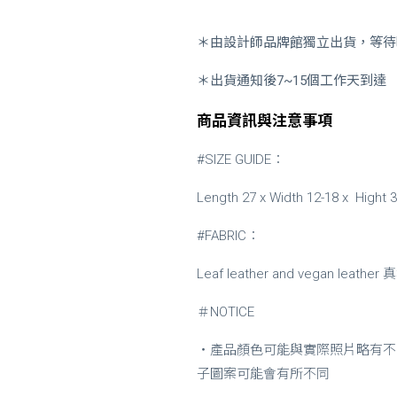
＊由設計師品牌館獨立出貨，等待時
＊出貨通知後7~15個工作天到達
商品資訊與注意事項
#SIZE GUIDE：
Length 27 x
Width 12-18 x High
#FABRIC：
Leaf leather and vegan lea
＃NOTICE
・
產品顏色可能與實際照片略有不
子圖案可能會有所不同