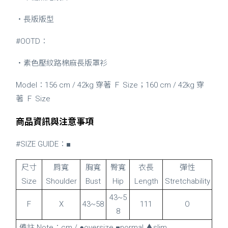
・長版版型
#OOTD：
・素色壓紋路棉麻長版罩衫
Model：156 cm / 42kg 穿著 Ｆ Size；160 cm / 42kg 穿
著 Ｆ Size
商品資訊與注意事項
#SIZE GUIDE：■
尺寸
肩寬
胸寬
臀寬
衣長
彈性
Size
Shoulder
Bust
Hip
Length
Stretchability
43~5
F
X
43~58
111
O
8
備註 Note：cm / ●oversize ■normal ▲slim