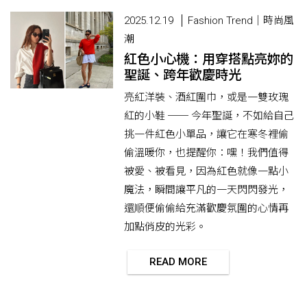
2025.12.19
Fashion Trend｜時尚風
潮
紅色小心機：用穿搭點亮妳的
聖誕、跨年歡慶時光
亮紅洋裝、酒紅圍巾，或是一雙玫瑰
紅的小鞋 ── 今年聖誕，不如給自己
挑一件紅色小單品，讓它在寒冬裡偷
偷溫暖你，也提醒你：嘿！我們值得
被愛、被看見，因為紅色就像一點小
魔法，瞬間讓平凡的一天閃閃發光，
還順便偷偷給充滿歡慶氛圍的心情再
加點俏皮的光彩。
READ MORE