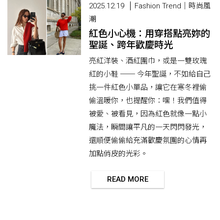
2025.12.19
Fashion Trend｜時尚風
潮
紅色小心機：用穿搭點亮妳的
聖誕、跨年歡慶時光
亮紅洋裝、酒紅圍巾，或是一雙玫瑰
紅的小鞋 ── 今年聖誕，不如給自己
挑一件紅色小單品，讓它在寒冬裡偷
偷溫暖你，也提醒你：嘿！我們值得
被愛、被看見，因為紅色就像一點小
魔法，瞬間讓平凡的一天閃閃發光，
還順便偷偷給充滿歡慶氛圍的心情再
加點俏皮的光彩。
READ MORE