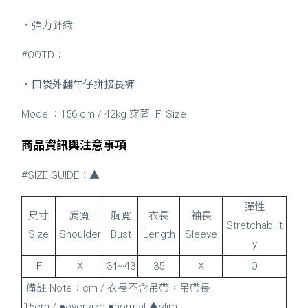
・彈力針織
#OOTD：
・
口袋外翻牛仔拼接長褲
Model：156 cm / 42kg 穿著 Ｆ Size
商品資訊與注意事項
#SIZE GUIDE：▲
彈性
尺寸
肩寬
胸寬
衣長
袖長
Stretchabilit
Size
Shoulder
Bust
Length
Sleeve
y
Ｆ
X
34~43
35
X
O
備註 Note：cm / 衣長不含吊帶，吊帶長
15cm / ●oversize ■normal ▲slim