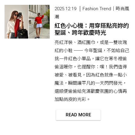
2025.12.19
Fashion Trend｜時尚風
潮
紅色小心機：用穿搭點亮妳的
聖誕、跨年歡慶時光
亮紅洋裝、酒紅圍巾，或是一雙玫瑰
紅的小鞋 ── 今年聖誕，不如給自己
挑一件紅色小單品，讓它在寒冬裡偷
偷溫暖你，也提醒你：嘿！我們值得
被愛、被看見，因為紅色就像一點小
魔法，瞬間讓平凡的一天閃閃發光，
還順便偷偷給充滿歡慶氛圍的心情再
加點俏皮的光彩。
READ MORE