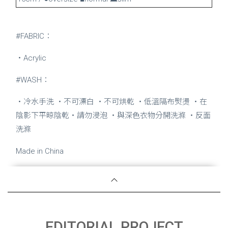
#FABRIC：
・Acrylic
#WASH：
・冷水手洗 ・不可漂白 ・不可烘乾 ・低溫隔布熨燙 ・在
陰影下平晾陰乾・請勿浸泡 ・與深色衣物分開洗滌 ・反面
洗滌
Made in China
EDITORIAL PROJECT