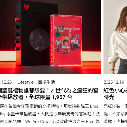
.12.23
Lifestyle｜風格生活
2025.12.19
個聖誕禮物誰都想要！Z 世代為之瘋狂的貓
紅色小心
帶播放器，全球限量 1,957 台
時光
還在苦惱今年聖誕節的交換禮物，那麼這款貓王 Elvis
亮紅洋裝、
esley 限量卡帶播放器，大概是今年最驚奇的答案吧！法
誕，不如給
古音訊品牌 We Are Rewind 以致敬搖滾之王 Elvis 為
暖你，也提