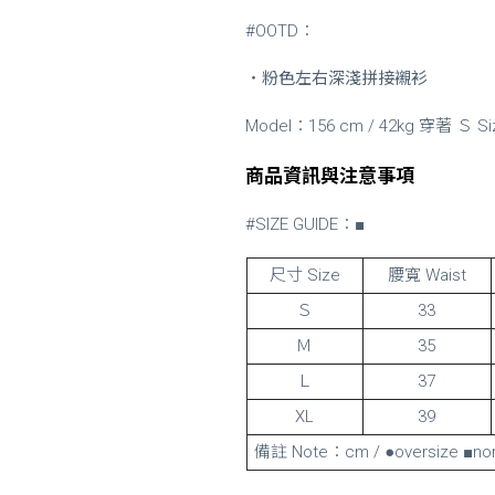
#OOTD：
・
粉色左右深淺拼接襯衫
Model：156 cm / 42kg 穿著 Ｓ Si
商品資訊與注意事項
#SIZE GUIDE：■
尺寸 Size
腰寬 Waist
Ｓ
33
Ｍ
35
Ｌ
37
XL
39
備註 Note：cm / ●oversize ■nor