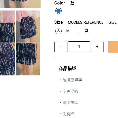
Color
藍
Size
MODELS REFERENCE
SIZE
S
M
L
XL
-
+
商品描述
・破損感單寧
・多色混織
・後小拉鍊
・側開衩