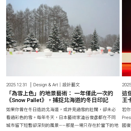
2025.12.31
Design & Art｜設計藝文
2025
「為雪上色」的地景藝術： 一年僅此一次的
這
《Snow Pallet》，捕捉北海道的冬日印記
王卡
如果你曾在冬日造訪北海道，或許見過雪的壯闊，卻未必
若你
看過彩色的雪。每年冬天，日本藝術家澁谷俊彦都在不同
Pr
城市留下短暫卻深刻的風景——那是一場只存在於當下的地
國復