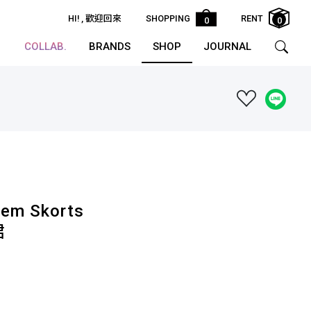
HI!
, 歡迎回來
SHOPPING
RENT
0
0
COLLAB.
BRANDS
SHOP
JOURNAL
 Hem Skorts
裙