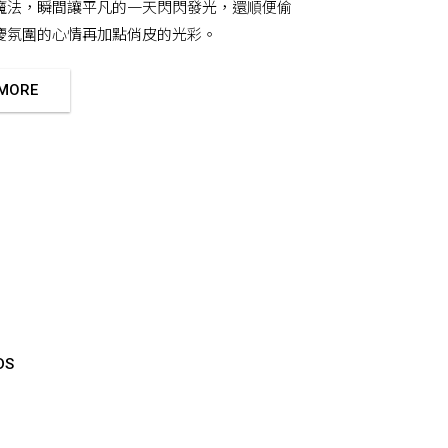
魔法，瞬間讓平凡的一天閃閃發光，還順便偷
慶氛圍的心情再加點俏皮的光彩。
 MORE
DS