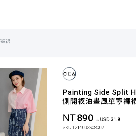
寧褲裙
Painting Side Split
側開衩油畫風單寧褲
NT
890
≈ USD
31.8
SKU:
1214002308002