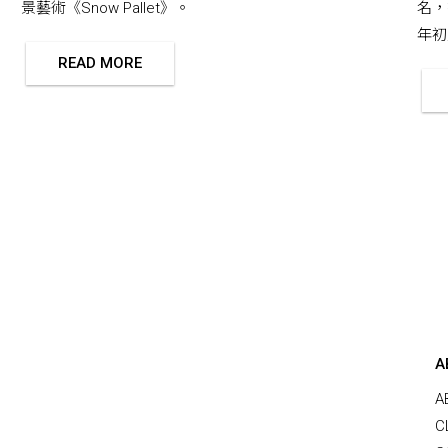
景藝術《Snow Pallet》。
名，
年初版
READ MORE
A
A
C