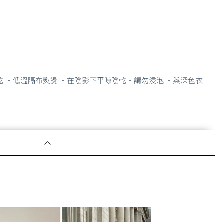
乾 ・低溫隔布熨燙 ・在陰影下平晾陰乾・請勿浸泡 ・與深色衣