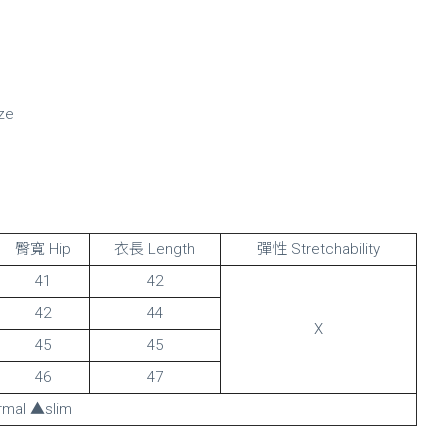
ze
臀寬 Hip
衣長 Length
彈性 Stretchability
41
42
42
44
X
45
45
46
47
mal ▲slim