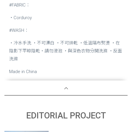
#FABRIC：
・Corduroy
#WASH：
・冷水手洗 ・不可漂白 ・不可烘乾 ・低溫隔布熨燙 ・在
陰影下平晾陰乾・請勿浸泡 ・與深色衣物分開洗滌 ・反面
洗滌
Made in China
EDITORIAL PROJECT