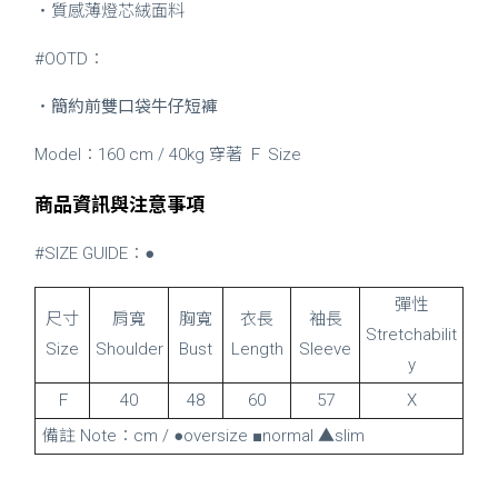
・質感薄燈芯絨面料
#OOTD：
・
簡約前雙口袋牛仔短褲
Model：160 cm / 40kg 穿著 Ｆ Size
商品資訊與注意事項
#SIZE GUIDE：●
彈性
尺寸
肩寬
胸寬
衣長
袖長
Stretchabilit
Size
Shoulder
Bust
Length
Sleeve
y
Ｆ
40
48
60
57
X
備註 Note：cm / ●oversize ■normal ▲slim