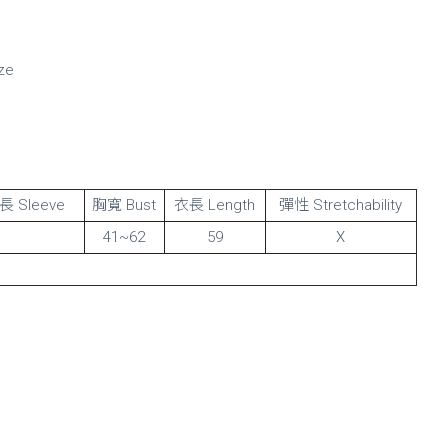
ze
長 Sleeve
胸寬 Bust
衣長 Length
彈性 Stretchability
41~62
59
X