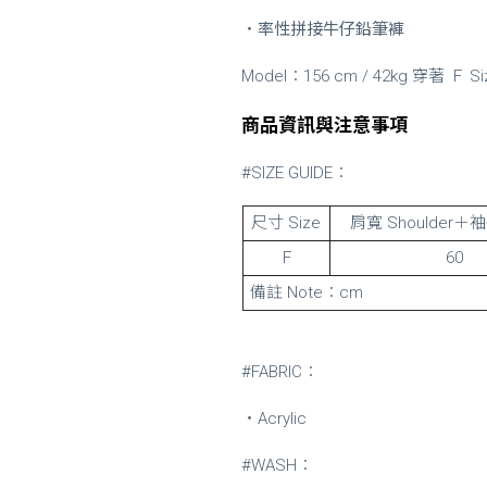
・
率性拼接牛仔鉛筆褲
Model：156 cm / 42kg 穿著 Ｆ Si
商品資訊與注意事項
#SIZE GUIDE：
尺寸 Size
肩寬 Shoulder＋袖
Ｆ
60
備註 Note：cm
#FABRIC：
‧Acrylic
#WASH：