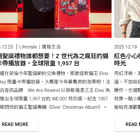
.12.23
Lifestyle｜風格生活
2025.12.19
個聖誕禮物誰都想要！Z 世代為之瘋狂的貓
紅色小心
帶播放器，全球限量 1,957 台
時光
還在苦惱今年聖誕節的交換禮物，那麼這款貓王 Elvis
亮紅洋裝、
esley 限量卡帶播放器，大概是今年最驚奇的答案吧！法
誕，不如給
古音訊品牌 We Are Rewind 以致敬搖滾之王 Elvis 為
暖你，也提
推出全球限量 1,957 台的 WE-001 特別版，紀念 1957
就像一點小
問世的貓王聖誕專輯《Elvis’ Christmas Album》。
偷給充滿歡
READ MORE
READ