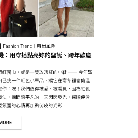
Fashion Trend｜時尚風潮
機：用穿搭點亮妳的聖誕、跨年歡慶
酒紅圍巾，或是一雙玫瑰紅的小鞋 ── 今年聖
自己挑一件紅色小單品，讓它在寒冬裡偷偷溫
醒你：嘿！我們值得被愛、被看見，因為紅色
魔法，瞬間讓平凡的一天閃閃發光，還順便偷
慶氛圍的心情再加點俏皮的光彩。
 MORE