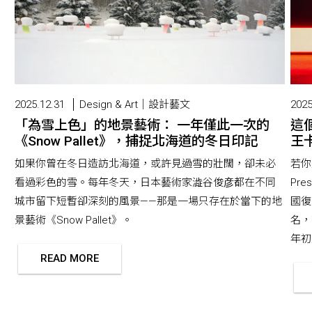
2025.12.31
Design & Art｜設計藝文
2025
「為雪上色」的地景藝術： 一年僅此一次的
這
《Snow Pallet》，捕捉北海道的冬日印記
王卡
如果你曾在冬日造訪北海道，或許見過雪的壯闊，卻未必
若你
看過彩色的雪。每年冬天，日本藝術家澁谷俊彦都在不同
Pr
城市留下短暫卻深刻的風景——那是一場只存在於當下的地
國復
景藝術《Snow Pallet》。
名，
年初版
READ MORE