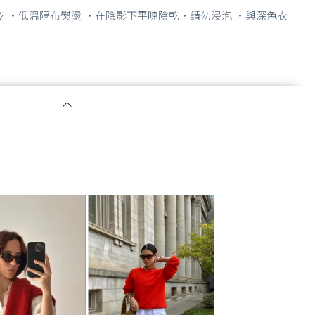
乾 ・低溫隔布熨燙 ・在陰影下平晾陰乾・請勿浸泡 ・與深色衣