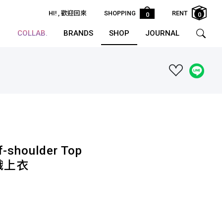
HI!
, 歡迎回來
SHOPPING
RENT
0
0
COLLAB.
BRANDS
SHOP
JOURNAL
f-shoulder Top
織上衣