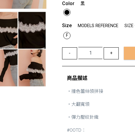
Color
黑
Size
MODELS REFERENCE
SIZE
F
-
+
商品描述
・撞色蕾絲領拼接
・大翻寬領
・彈力壓紋針織
#OOTD：