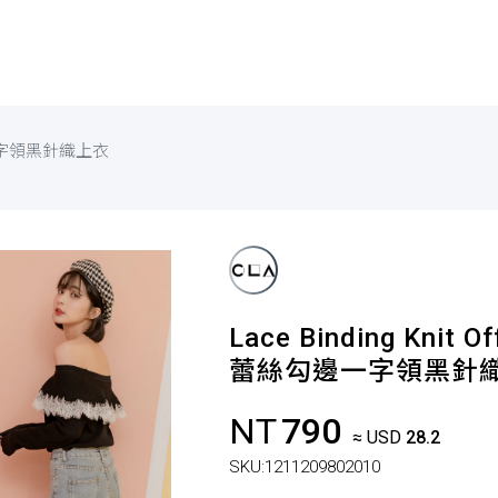
字領黑針織上衣
Lace Binding Knit Of
蕾絲勾邊一字領黑針
NT
790
≈ USD
28.2
SKU:
1211209802010