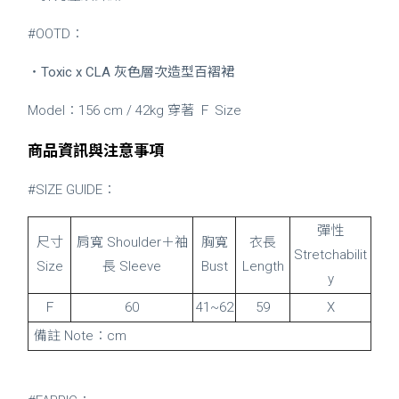
#OOTD：
・
Toxic x CLA 灰色層次造型百褶裙
Model：156 cm / 42kg 穿著 Ｆ Size
商品資訊與注意事項
#SIZE GUIDE：
彈性
尺寸
肩寬 Shoulder＋袖
胸寬
衣長
Stretchabilit
Size
長 Sleeve
Bust
Length
y
Ｆ
60
41~62
59
X
備註 Note：cm