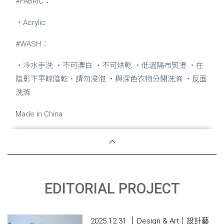
#FABRIC：
‧Acrylic
#WASH：
・冷水手洗 ・不可漂白 ・不可烘乾 ・低溫隔布熨燙 ・在
陰影下平晾陰乾・請勿浸泡 ・與深色衣物分開洗滌 ・反面
洗滌
Made in China
EDITORIAL PROJECT
2025.12.31
Design & Art｜設計藝