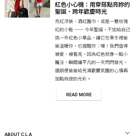
紅色小心機：用穿搭點亮妳的
聖誕、跨年歡慶時光
亮紅洋裝、酒紅圍巾，或是一雙玫瑰
紅的小鞋 ── 今年聖誕，不如給自己
挑一件紅色小單品，讓它在寒冬裡偷
偷溫暖你，也提醒你：嘿！我們值得
被愛、被看見，因為紅色就像一點小
魔法，瞬間讓平凡的一天閃閃發光，
還順便偷偷給充滿歡慶氛圍的心情再
加點俏皮的光彩。
READ MORE
ABOUT C.L.A