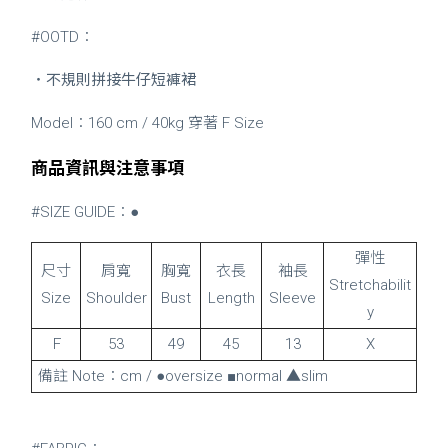
#OOTD：
・
不規則拼接牛仔短褲裙
Model：160 cm / 40kg 穿著 F Size
商品資訊與注意事項
#SIZE GUIDE：●
彈性
尺寸
肩寬
胸寬
衣長
袖長
Stretchabilit
Size
Shoulder
Bust
Length
Sleeve
y
Ｆ
53
49
45
13
X
備註 Note：cm / ●oversize ■normal ▲slim