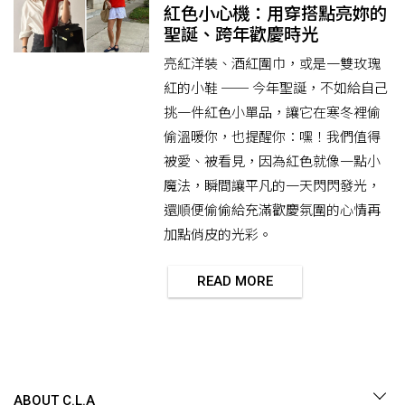
紅色小心機：用穿搭點亮妳的
聖誕、跨年歡慶時光
亮紅洋裝、酒紅圍巾，或是一雙玫瑰
紅的小鞋 ── 今年聖誕，不如給自己
挑一件紅色小單品，讓它在寒冬裡偷
偷溫暖你，也提醒你：嘿！我們值得
被愛、被看見，因為紅色就像一點小
魔法，瞬間讓平凡的一天閃閃發光，
還順便偷偷給充滿歡慶氛圍的心情再
加點俏皮的光彩。
READ MORE
ABOUT C.L.A