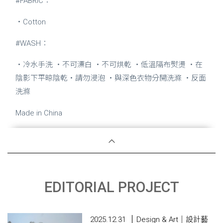
#FABRIC：
・Cotton
#WASH：
・冷水手洗 ・不可漂白 ・不可烘乾 ・低溫隔布熨燙 ・在
陰影下平晾陰乾・請勿浸泡 ・與深色衣物分開洗滌 ・反面
洗滌
Made in China
EDITORIAL PROJECT
2025.12.31
Design & Art｜設計藝