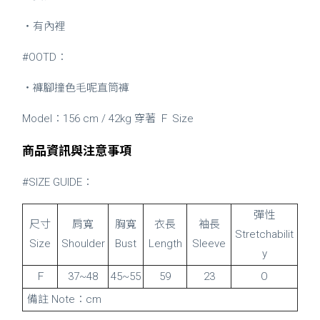
・有內裡
#OOTD：
・褲腳撞色毛呢直筒褲
Model：156 cm / 42kg 穿著 Ｆ Size
商品資訊與注意事項
#SIZE GUIDE：
彈性
尺寸
肩寬
胸寬
衣長
袖長
Stretchabilit
Size
Shoulder
Bust
Length
Sleeve
y
Ｆ
37~48
45~55
59
23
O
備註 Note：cm