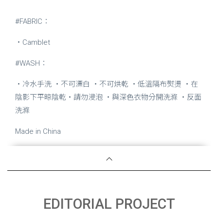
#FABRIC：
・Camblet
#WASH：
・冷水手洗 ・不可漂白 ・不可烘乾 ・低溫隔布熨燙 ・在
陰影下平晾陰乾・請勿浸泡 ・與深色衣物分開洗滌 ・反面
洗滌
Made in China
EDITORIAL PROJECT