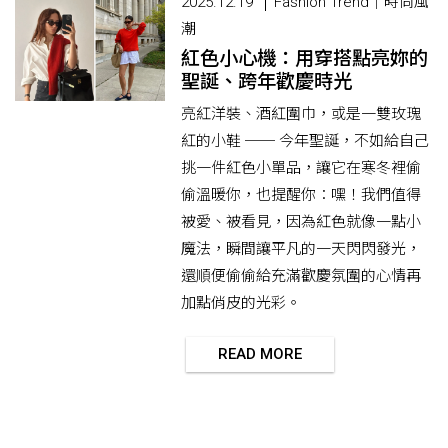
2025.12.19
Fashion Trend｜時尚風
潮
紅色小心機：用穿搭點亮妳的
聖誕、跨年歡慶時光
亮紅洋裝、酒紅圍巾，或是一雙玫瑰
紅的小鞋 ── 今年聖誕，不如給自己
挑一件紅色小單品，讓它在寒冬裡偷
偷溫暖你，也提醒你：嘿！我們值得
被愛、被看見，因為紅色就像一點小
魔法，瞬間讓平凡的一天閃閃發光，
還順便偷偷給充滿歡慶氛圍的心情再
加點俏皮的光彩。
READ MORE