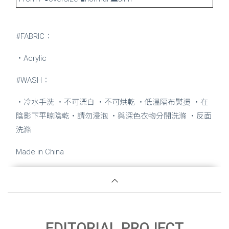
#FABRIC：
・Acrylic
#WASH：
・冷水手洗 ・不可漂白 ・不可烘乾 ・低溫隔布熨燙 ・在
陰影下平晾陰乾・請勿浸泡 ・與深色衣物分開洗滌 ・反面
洗滌
Made in China
EDITORIAL PROJECT