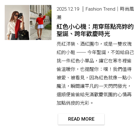
2025.12.19
Fashion Trend｜時尚風
潮
紅色小心機：用穿搭點亮妳的
聖誕、跨年歡慶時光
亮紅洋裝、酒紅圍巾，或是一雙玫瑰
紅的小鞋 ── 今年聖誕，不如給自己
挑一件紅色小單品，讓它在寒冬裡偷
偷溫暖你，也提醒你：嘿！我們值得
被愛、被看見，因為紅色就像一點小
魔法，瞬間讓平凡的一天閃閃發光，
還順便偷偷給充滿歡慶氛圍的心情再
加點俏皮的光彩。
READ MORE