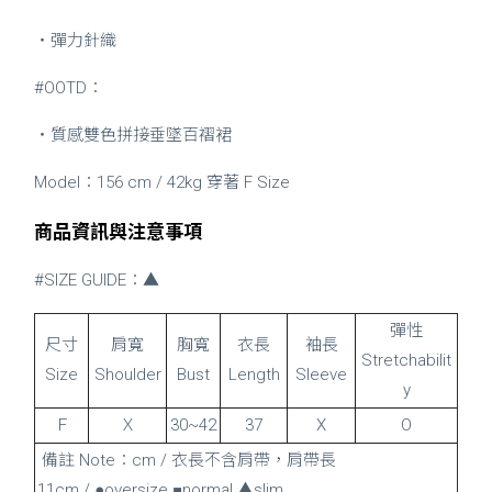
・彈力針織
#OOTD：
・質感雙色拼接垂墜百褶裙
Model：156 cm / 42kg 穿著 F Size
商品資訊與注意事項
#SIZE GUIDE：▲
彈性
尺寸
肩寬
胸寬
衣長
袖長
Stretchabilit
Size
Shoulder
Bust
Length
Sleeve
y
Ｆ
Ｘ
30~42
37
X
O
備註 Note：cm / 衣長不含肩帶，肩帶長
11cm / ●oversize ■normal ▲slim