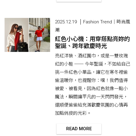
2025.12.19
Fashion Trend｜時尚風
潮
紅色小心機：用穿搭點亮妳的
聖誕、跨年歡慶時光
亮紅洋裝、酒紅圍巾，或是一雙玫瑰
紅的小鞋 ── 今年聖誕，不如給自己
挑一件紅色小單品，讓它在寒冬裡偷
偷溫暖你，也提醒你：嘿！我們值得
被愛、被看見，因為紅色就像一點小
魔法，瞬間讓平凡的一天閃閃發光，
還順便偷偷給充滿歡慶氛圍的心情再
加點俏皮的光彩。
READ MORE