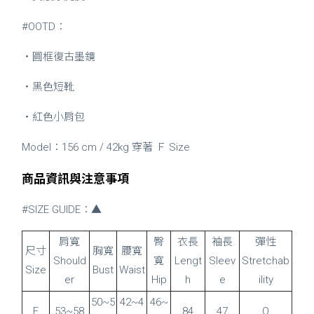
#OOTD：
・圓框復古墨鏡
・黑色短靴
・紅色小肩包
Model：156 cm / 42kg 穿著 Ｆ Size
商品資訊與注意事項
#SIZE GUIDE：▲
肩寬
臀
衣長
袖長
彈性
尺寸
胸寬
腰寬
Should
寬
Lengt
Sleev
Stretchab
Size
Bust
Waist
er
Hip
h
e
ility
50~5
42~4
46~
F
53~58
84
47
O