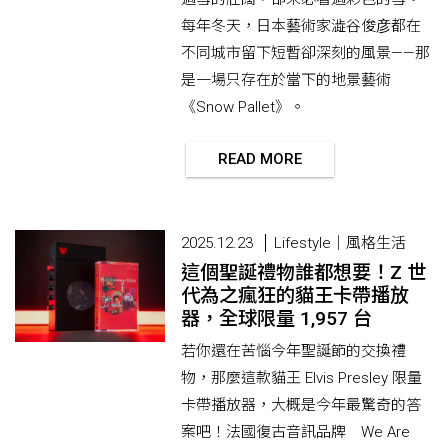
每年冬天，日本藝術家澁谷俊彦都在
不同城市留下短暫卻深刻的風景——那
是一場只存在於當下的地景藝術
《Snow Pallet》。
READ MORE
2025.12.23
Lifestyle｜風格生活
這個聖誕禮物誰都想要！Z 世
代為之瘋狂的貓王卡帶播放
器，全球限量 1,957 台
若你還在苦惱今年聖誕節的交換禮
物，那麼這款貓王 Elvis Presley 限量
卡帶播放器，大概是今年最驚奇的答
案吧！法國復古音訊品牌 We Are