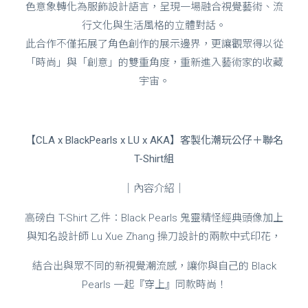
色意象轉化為服飾設計語言，呈現一場融合視覺藝術、流
行文化與生活風格的立體對話。
此合作不僅拓展了角色創作的展示邊界，更讓觀眾得以從
「時尚」與「創意」的雙重角度，重新進入藝術家的收藏
宇宙。
【CLA x BlackPearls x LU x AKA】客製化潮玩公仔＋聯名
T-Shirt組
｜內容介紹｜
高磅白 T-Shirt 乙件：Black Pearls 鬼靈精怪經典頭像加上
與知名設計師 Lu Xue Zhang 操刀設計的兩款中式印花，
結合出與眾不同的新視覺潮流感，讓你與自己的 Black
Pearls 一起『穿上』同款時尚！