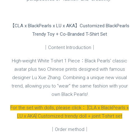
【CLA x BlackPearls x LU x AKA】Customized BlackPearls
Trendy Toy + Co-Branded T-Shirt Set
｜Content Introduction｜
High-weight White T-shirt 1 Piece：Black Pearls' classic
avatar plus two Chinese prints designed with famous
designer Lu Xue Zhang. Combining a unique new visual
trend, allowing you to "wear" the same fashion with your
own Black Pearls!
For the set with dolls, please click：
[CLA x BlackPearls x
LU x AKA] Customized trendy doll + joint T-shirt set
｜Order method｜