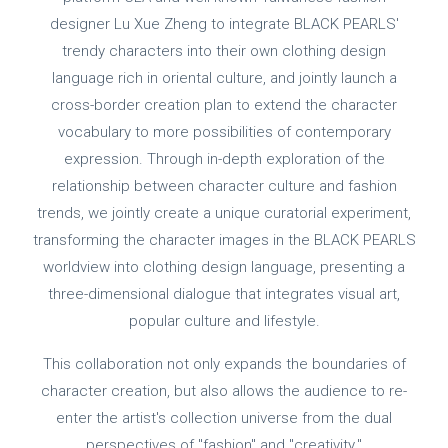
designer Lu Xue Zheng to integrate BLACK PEARLS'
trendy characters into their own clothing design
language rich in oriental culture, and jointly launch a
cross-border creation plan to extend the character
vocabulary to more possibilities of contemporary
expression. Through in-depth exploration of the
relationship between character culture and fashion
trends, we jointly create a unique curatorial experiment,
transforming the character images in the BLACK PEARLS
worldview into clothing design language, presenting a
three-dimensional dialogue that integrates visual art,
popular culture and lifestyle.
This collaboration not only expands the boundaries of
character creation, but also allows the audience to re-
enter the artist's collection universe from the dual
perspectives of "fashion" and "creativity."