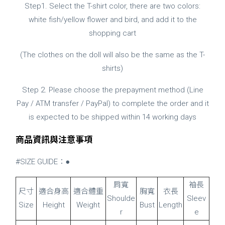
Step1. Select the T-shirt color, there are two colors:
white fish/yellow flower and bird, and add it to the
shopping cart
(The clothes on the doll will also be the same as the T-
shirts)
Step 2. Please choose the prepayment method (Line
Pay / ATM transfer / PayPal) to complete the order and it
is expected to be shipped within 14 working days
商品資訊與注意事項
#SIZE GUIDE：●
肩寬
袖長
尺寸
適合身高
適合體重
胸寬
衣長
Shoulde
Sleev
Size
Height
Weight
Bust
Length
r
e