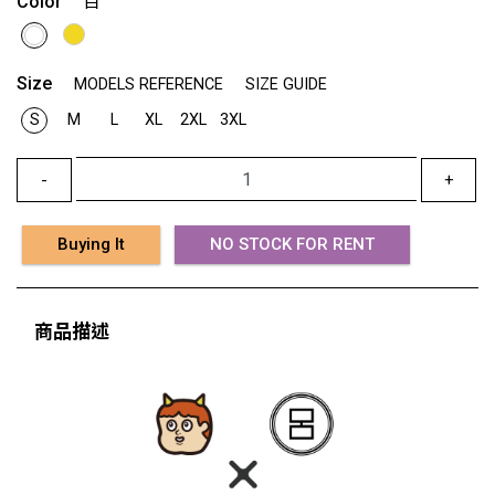
Color
白
Size
MODELS REFERENCE
SIZE GUIDE
S
M
L
XL
2XL
3XL
-
+
Buying It
NO STOCK FOR RENT
商品描述