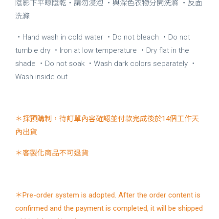
陰影下平晾陰乾・請勿浸泡 ・與深色衣物分開洗滌 ・反面
洗滌
・Hand wash in cold water ・Do not bleach ・Do not
tumble dry ・Iron at low temperature ・Dry flat in the
shade ・Do not soak ・Wash dark colors separately ・
Wash inside out
＊採預購制，待訂單內容確認並付款完成後於14個工作天
內出貨
＊客製化商品不可退貨
＊Pre-order system is adopted. After the order content is
confirmed and the payment is completed, it will be shipped