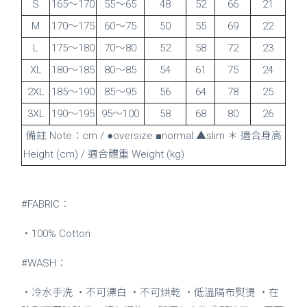
S
165～170
55～65
48
52
66
21
M
170～175
60～75
50
55
69
22
L
175～180
70～80
52
58
72
23
XL
180～185
80～85
54
61
75
24
2XL
185～190
85～95
56
64
78
25
3XL
190～195
95～100
58
68
80
26
備註 Note：cm / ●oversize ■normal ▲slim ＊ 適合身高
Height (cm) / 適合體重 Weight (kg)
#FABRIC：
・100% Cotton
#WASH：
・冷水手洗 ・不可漂白 ・不可烘乾 ・低溫隔布熨燙 ・在