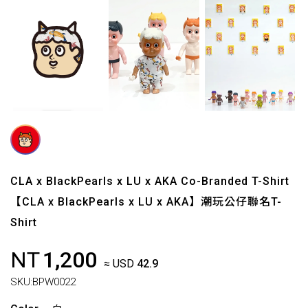
CLA x BlackPearls x LU x AKA Co-Branded T-Shirt
【CLA x BlackPearls x LU x AKA】潮玩公仔聯名T-
Shirt
NT
1,200
≈ USD
42.9
SKU:
BPW0022