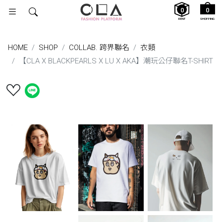
0
0
RENT
SHOPPING
HOME
SHOP
COLLAB. 跨界聯名
衣類
【CLA X BLACKPEARLS X LU X AKA】潮玩公仔聯名T-SHIRT