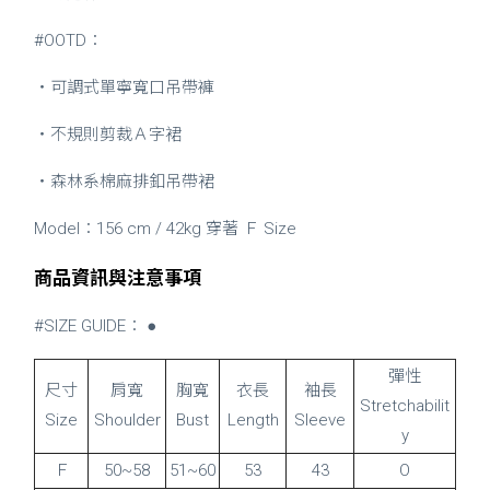
#OOTD：
・可調式單寧寬口吊帶褲
・不規則剪裁Ａ字裙
・森林系棉麻排釦吊帶裙
Model：156 cm / 42kg 穿著 Ｆ Size
商品資訊與注意事項
#SIZE GUIDE： ●
彈性
尺寸
肩寬
胸寬
衣長
袖長
Stretchabilit
Size
Shoulder
Bust
Length
Sleeve
y
Ｆ
50~58
51~60
53
43
O