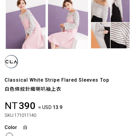
Classical White Stripe Flared Sleeves Top
白色條紋針織喇叭袖上衣
NT
390
≈ USD
13.9
SKU:
171011140
Color
白