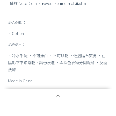
備註 Note：cm / ●oversize ■normal ▲slim
#FABRIC：
・Cotton
#WASH：
・冷水手洗 ・不可漂白 ・不可烘乾 ・低溫隔布熨燙 ・在
陰影下平晾陰乾・請勿浸泡 ・與深色衣物分開洗滌 ・反面
洗滌
Made in China