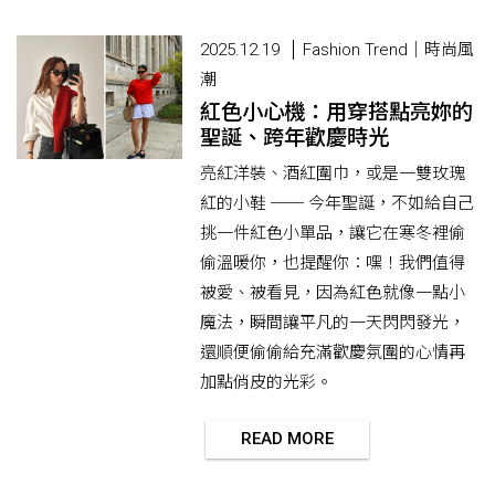
2025.12.19
Fashion Trend｜時尚風
潮
紅色小心機：用穿搭點亮妳的
聖誕、跨年歡慶時光
亮紅洋裝、酒紅圍巾，或是一雙玫瑰
紅的小鞋 ── 今年聖誕，不如給自己
挑一件紅色小單品，讓它在寒冬裡偷
偷溫暖你，也提醒你：嘿！我們值得
被愛、被看見，因為紅色就像一點小
魔法，瞬間讓平凡的一天閃閃發光，
還順便偷偷給充滿歡慶氛圍的心情再
加點俏皮的光彩。
READ MORE