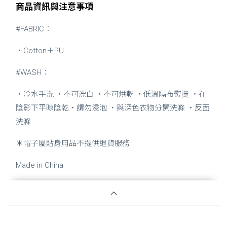
商品資訊與注意事項
#FABRIC：
・Cotton＋PU
#WASH：
・冷水手洗 ・不可漂白 ・不可烘乾 ・低溫隔布熨燙 ・在
陰影下平晾陰乾・請勿浸泡 ・與深色衣物分開洗滌 ・反面
洗滌
＊
帽子屬貼身用品不提供退貨服務
Made in China