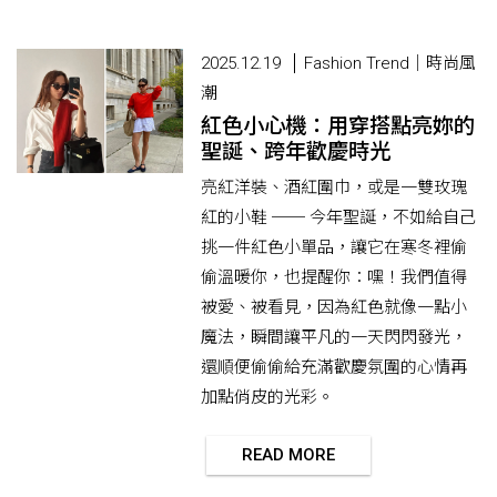
2025.12.19
Fashion Trend｜時尚風
潮
紅色小心機：用穿搭點亮妳的
聖誕、跨年歡慶時光
亮紅洋裝、酒紅圍巾，或是一雙玫瑰
紅的小鞋 ── 今年聖誕，不如給自己
挑一件紅色小單品，讓它在寒冬裡偷
偷溫暖你，也提醒你：嘿！我們值得
被愛、被看見，因為紅色就像一點小
魔法，瞬間讓平凡的一天閃閃發光，
還順便偷偷給充滿歡慶氛圍的心情再
加點俏皮的光彩。
READ MORE