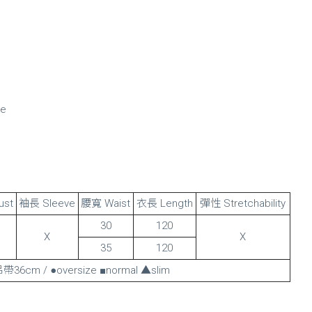
ze
ust
袖長 Sleeve
腰寬 Waist
衣長 Length
彈性 Stretchability
30
120
X
X
35
120
m / ●oversize ■normal ▲slim