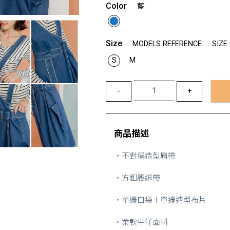
Color
藍
Size
MODELS REFERENCE
SIZE
S
M
-
+
商品描述
・不對稱造型肩帶
・方釦腰綁帶
・單邊口袋＋單邊造型布片
・柔軟牛仔面料