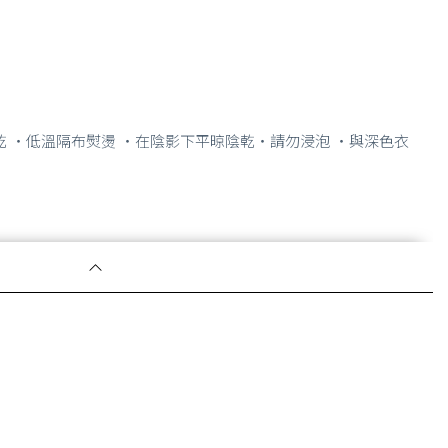
乾 ・低溫隔布熨燙 ・在陰影下平晾陰乾・請勿浸泡 ・與深色衣