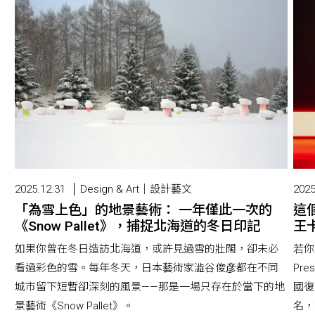
2025.12.31
Design & Art｜設計藝文
2025
「為雪上色」的地景藝術： 一年僅此一次的
這
《Snow Pallet》，捕捉北海道的冬日印記
王卡
如果你曾在冬日造訪北海道，或許見過雪的壯闊，卻未必
若你
看過彩色的雪。每年冬天，日本藝術家澁谷俊彦都在不同
Pr
城市留下短暫卻深刻的風景——那是一場只存在於當下的地
國復
景藝術《Snow Pallet》。
名，