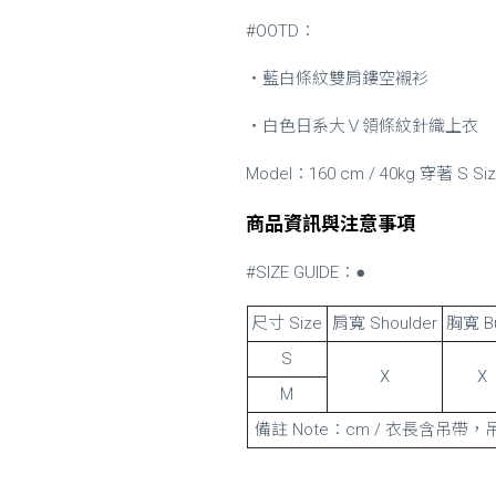
#OOTD：
・藍白條紋雙肩鏤空襯衫
・白色日系大Ｖ領條紋針織上衣
Model：160 cm / 40kg 穿著 S Si
商品資訊與注意事項
#SIZE GUIDE：●
尺寸 Size
肩寬 Shoulder
胸寬 B
S
X
X
M
備註 Note：cm / 衣長含吊帶，吊帶36c