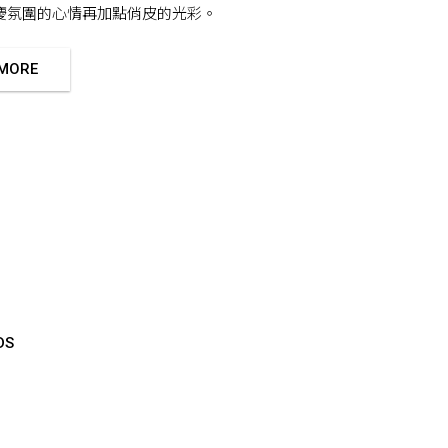
慶氛圍的心情再加點俏皮的光彩。
 MORE
DS