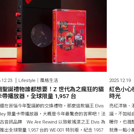
.12.23
Lifestyle｜風格生活
2025.12.19
個聖誕禮物誰都想要！Z 世代為之瘋狂的貓
紅色小心
帶播放器，全球限量 1,957 台
時光
還在苦惱今年聖誕節的交換禮物，那麼這款貓王 Elvis
亮紅洋裝、
esley 限量卡帶播放器，大概是今年最驚奇的答案吧！法
誕，不如給
古音訊品牌 We Are Rewind 以致敬搖滾之王 Elvis 為
暖你，也提
推出全球限量 1,957 台的 WE-001 特別版，紀念 1957
就像一點小