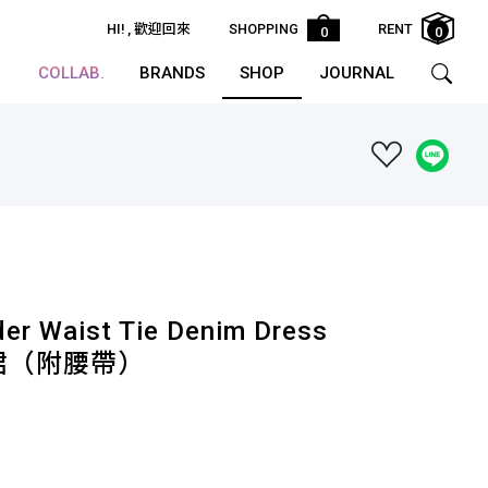
HI!
, 歡迎回來
SHOPPING
RENT
0
0
COLLAB.
BRANDS
SHOP
JOURNAL
er Waist Tie Denim Dress
裙（附腰帶）