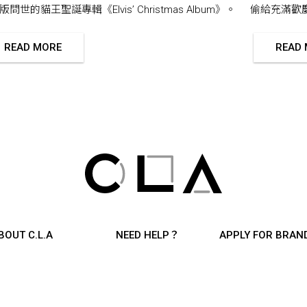
問世的貓王聖誕專輯《Elvis’ Christmas Album》。
偷給充滿歡
READ MORE
READ
BOUT C.L.A
NEED HELP？
APPLY FOR BRAN
BOUT C.L.A
HOW TO BUY?
LASTYLIST INFLUENCER+
TERMS & CONDITIONS
ONTACT US
PRIVATE POLICY