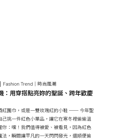
Fashion Trend｜時尚風潮
機：用穿搭點亮妳的聖誕、跨年歡慶
酒紅圍巾，或是一雙玫瑰紅的小鞋 ── 今年聖
自己挑一件紅色小單品，讓它在寒冬裡偷偷溫
醒你：嘿！我們值得被愛、被看見，因為紅色
魔法，瞬間讓平凡的一天閃閃發光，還順便偷