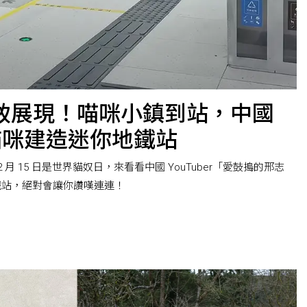
致展現！喵咪小鎮到站，中國
 為貓咪建造迷你地鐵站
月 15 日是世界貓奴日，來看看中國 YouTuber「愛鼓搗的邢志
鐵站，絕對會讓你讚嘆連連！