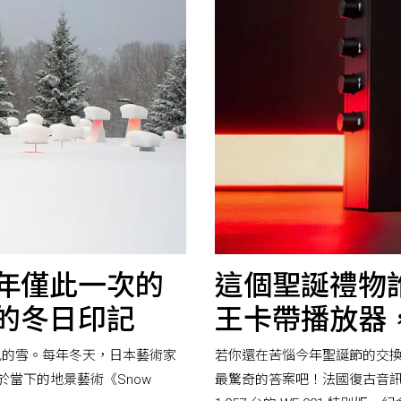
年僅此一次的
這個聖誕禮物
海道的冬日印記
王卡帶播放器，全
色的雪。每年冬天，日本藝術家
若你還在苦惱今年聖誕節的交換禮物
當下的地景藝術《Snow
最驚奇的答案吧！法國復古音訊品牌 