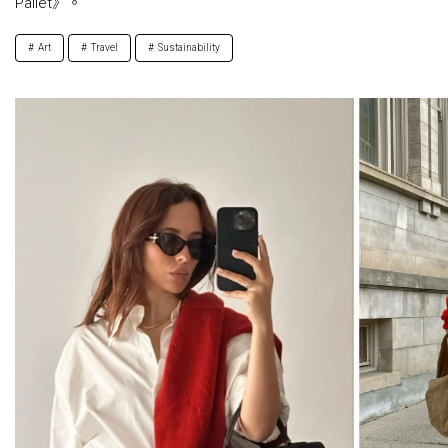
Pallet》。
Art
Travel
Sustainability