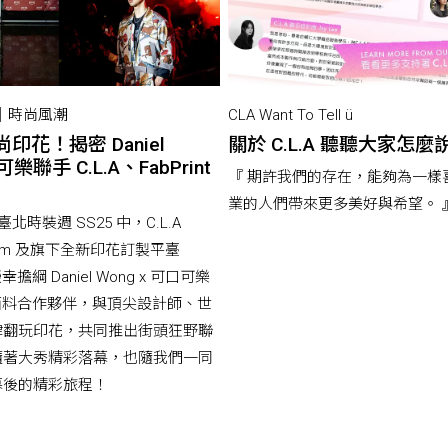
end｜時尚風潮
CLA Want To Tell ü
印花！揭密 Daniel
關於 C.L.A 聽聽大家怎麼
樂聯手 C.L.A、FabPrint
『 期許我們的存在，能夠為一樣
業的人們帶來更多美好與希望。 
臺北時裝週 SS25 中，C.L.A
atform 及旗下全新印花訂製平臺
榮幸擔綱 Daniel Wong x 可口可樂
a 的面料合作夥伴，與頂尖設計師、世
肆翻玩印花，共同推出街頭狂野聯
隨著大秀精彩落幕，也隨我們一同
幕後的精彩旅程！