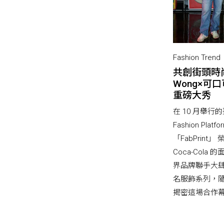
Fashion Tr
共創街頭時尚
Wong×可口可
重磅大秀
在 10 月舉行的
Fashion Pl
「FabPrint」 
Coca-Col
界品牌聯手大
名服飾系列，
揭密這場合作