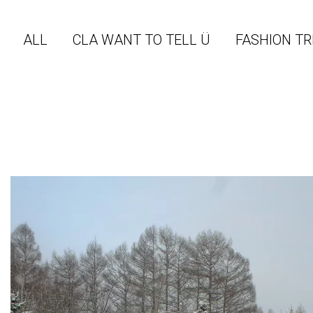
ALL
CLA WANT TO TELL Ü
FASHION 