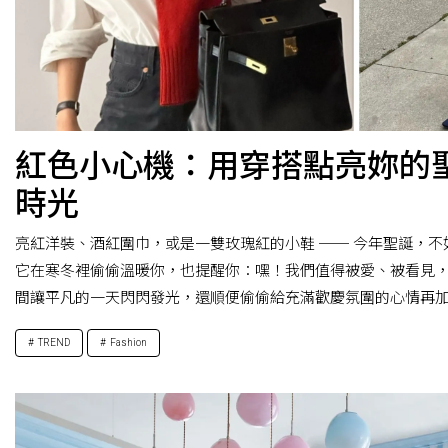
紅色小心機：用穿搭點亮妳的
時光
亮紅洋裝、酒紅圍巾，或是一雙玫瑰紅的小鞋 ── 今年聖誕，
它在寒冬裡偷偷溫暖你，也提醒你：嘿！我們值得被愛、被看見
間讓平凡的一天閃閃發光，還順便偷偷給充滿歡慶氛圍的心情再
TREND
Fashion