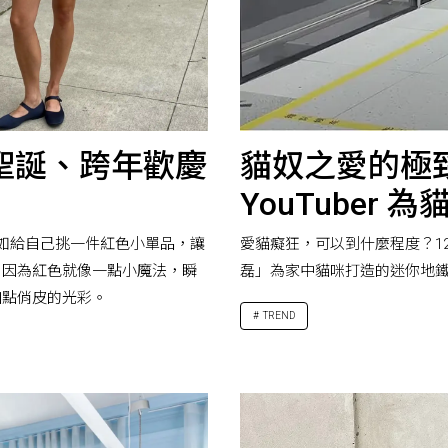
聖誕、跨年歡慶
貓奴之愛的極
YouTuber
不如給自己挑一件紅色小單品，讓
愛貓癡狂，可以到什麼程度？12 
，因為紅色就像一點小魔法，瞬
磊」為家中貓咪打造的迷你地
加點俏皮的光彩。
TREND