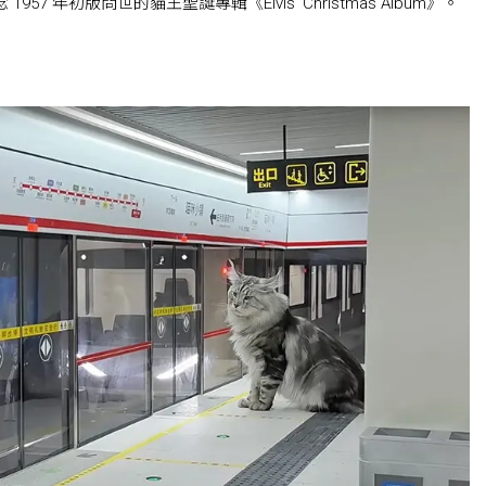
念 1957 年初版問世的貓王聖誕專輯《Elvis’ Christmas Album》。