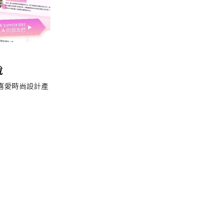
說
喜愛時尚設計產
』