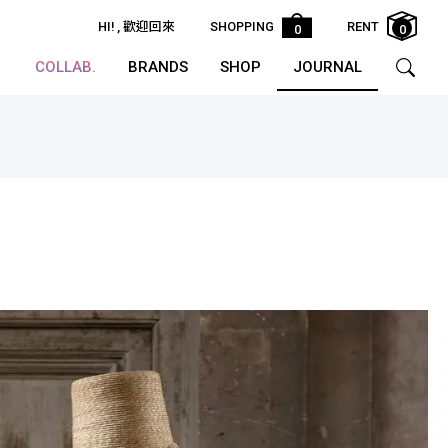
HI!
, 歡迎回來
SHOPPING
RENT
0
0
COLLAB.
BRANDS
SHOP
JOURNAL