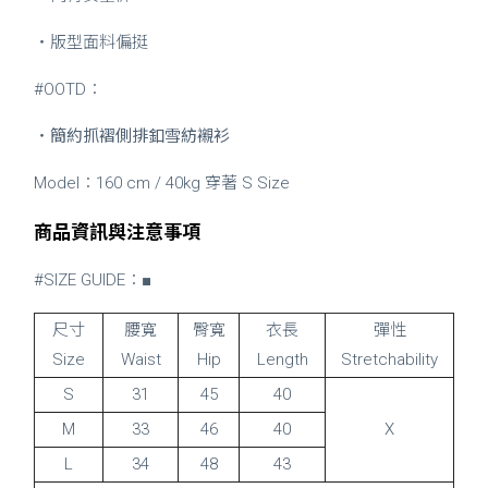
・版型面料偏挺
#OOTD：
・
簡約抓褶側排釦雪紡襯衫
Model：160 cm / 40kg 穿著 S Size
商品資訊與注意事項
#SIZE GUIDE：■
尺寸
腰寬
臀寬
衣長
彈性
Size
Waist
Hip
Length
Stretchability
S
31
45
40
M
33
46
40
X
L
34
48
43