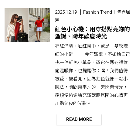
2025.12.19
Fashion Trend｜時尚風
潮
紅色小心機：用穿搭點亮妳的
聖誕、跨年歡慶時光
亮紅洋裝、酒紅圍巾，或是一雙玫瑰
紅的小鞋 ── 今年聖誕，不如給自己
挑一件紅色小單品，讓它在寒冬裡偷
偷溫暖你，也提醒你：嘿！我們值得
被愛、被看見，因為紅色就像一點小
魔法，瞬間讓平凡的一天閃閃發光，
還順便偷偷給充滿歡慶氛圍的心情再
加點俏皮的光彩。
READ MORE