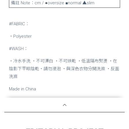
備註 Note：cm / ●oversize ■normal ▲slim
#FABRIC：
・Polyester
#WASH：
・冷水手洗 ・不可漂白 ・不可烘乾 ・低溫隔布熨燙 ・在
陰影下平晾陰乾・請勿浸泡 ・與深色衣物分開洗滌 ・反面
洗滌
Made in China