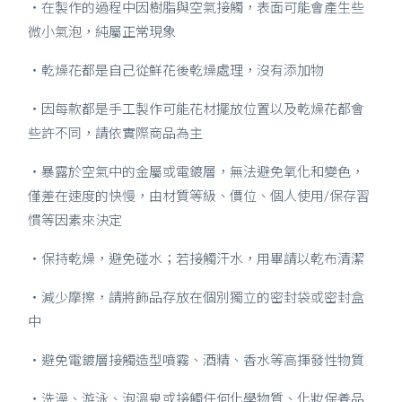
・在製作的過程中因樹脂與空氣接觸，表面可能會產生些
微小氣泡，純屬正常現象
・乾燥花都是自己從鮮花後乾燥處理，沒有添加物
・因每款都是手工製作可能花材擺放位置以及乾燥花都會
些許不同，請依實際商品為主
・暴露於空氣中的金屬或電鍍層，無法避免氧化和變色，
僅差在速度的快慢，由材質等級、價位、個人使用/保存習
慣等因素來決定
・保持乾燥，避免碰水；若接觸汗水，用畢請以乾布清潔
・減少摩擦，請將飾品存放在個別獨立的密封袋或密封盒
中
・避免電鍍層接觸造型噴霧、酒精、香水等高揮發性物質
・洗澡、游泳、泡溫泉或接觸任何化學物質、化妝保養品