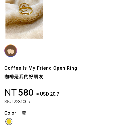
Coffee Is My Friend Open Ring
咖啡是我的好朋友
NT
580
≈ USD
20.7
SKU:
2231005
Color
黃