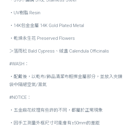
・UV樹脂 Resin
・14K包金金屬 14K Gold Plated Metal
・乾燥永生花 Preserved Flowers
＞
落雨松 Bald Cypress、絨盞 Calendula Officinalis
#WASH：
・配戴後，以乾布/飾品清潔布輕擦金屬部分，並放入夾鍊
袋中隔絕空氣/濕氣
#NOTICE：
・五金麻花紋理有些許的不同，都屬於正常現象
・因手工測量外框尺寸可能會有±50mm的差距