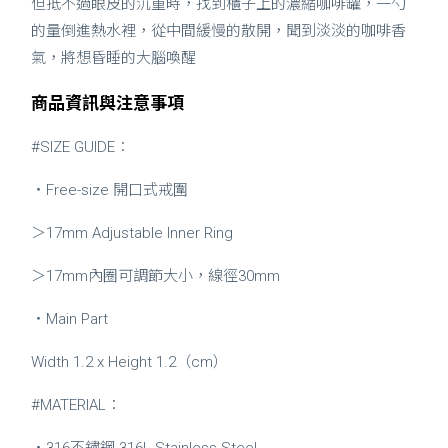
但抵不過眼皮的沉重時，找到櫃子上的濃縮咖啡罐，一勺
的量倒進熱水裡，從中間緩慢的散開，聞到淡淡的咖啡香
氣，將想昏睡的大腦喚醒
商品資訊與注意事項
#SIZE GUIDE：
・Free-size 開口式戒圍
＞17mm Adjustable Inner Ring
＞17mm內圈可調節大小，線徑30mm
・Main Part
Width 1.2 x Height 1.2（cm）
#MATERIAL：
・316不鏽鋼 316L Stainless Steel