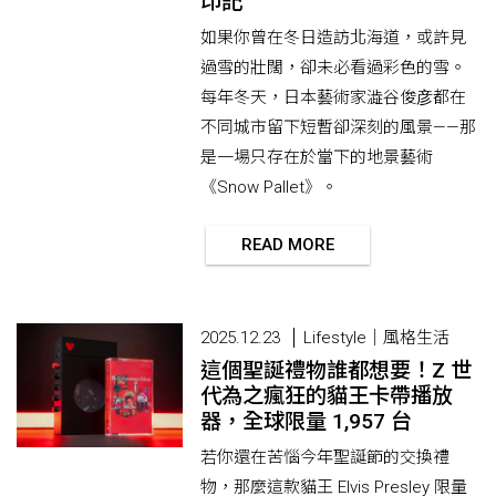
印記
如果你曾在冬日造訪北海道，或許見
過雪的壯闊，卻未必看過彩色的雪。
每年冬天，日本藝術家澁谷俊彦都在
不同城市留下短暫卻深刻的風景——那
是一場只存在於當下的地景藝術
《Snow Pallet》。
READ MORE
2025.12.23
Lifestyle｜風格生活
這個聖誕禮物誰都想要！Z 世
代為之瘋狂的貓王卡帶播放
器，全球限量 1,957 台
若你還在苦惱今年聖誕節的交換禮
物，那麼這款貓王 Elvis Presley 限量