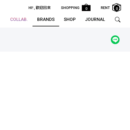
HI!
, 歡迎回來
SHOPPING
RENT
0
0
COLLAB.
BRANDS
SHOP
JOURNAL