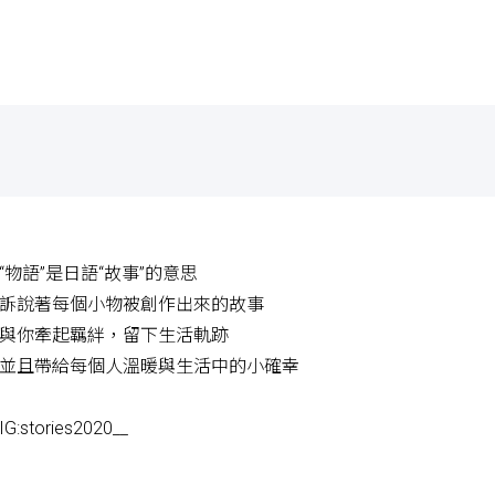
“物語”是日語“故事”的意思
訴說著每個小物被創作出來的故事
與你牽起羈絆，留下生活軌跡
並且帶給每個人溫暖與生活中的小確幸
IG:stories2020__