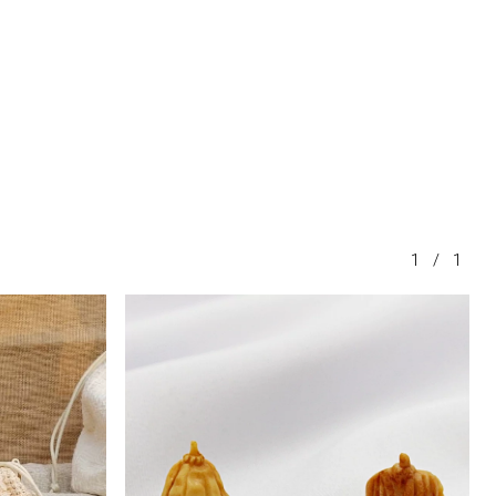
1
/
1